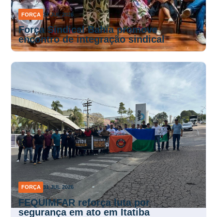
FORÇA
31 JUL 2026
Força Sindical Bahia promove
encontro de integração sindical
FORÇA
31 JUL 2026
FEQUIMFAR reforça luta por
segurança em ato em Itatiba