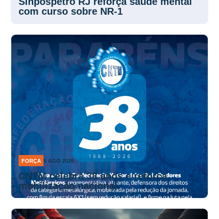
Sinpospetro RJ reforça saúde mental
com curso sobre NR-1
FORÇA
5 AGO 2026
CNTM celebra 38 anos e reforça
mobilização nacional