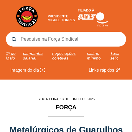
FILIADO À
PRESIDENTE
MIGUEL TORRES
1º de
campanha
negociações
salário
Taxa
Maio
salarial
coletivas
mínimo
selic
Imagem do dia
Links rápidos
SEXTA-FEIRA, 13 DE JUNHO DE 2025
FORÇA
Metalúrgicos de Guarulhos