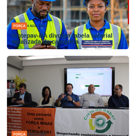
FORÇA
4 AGO 2026
Sintepav-BA divulga tabela salarial
atualizada da categoria
FORÇA
4 AGO 2026