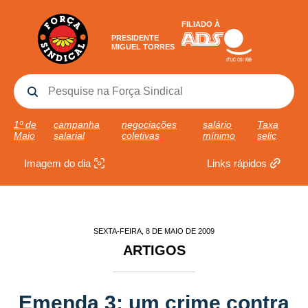
FILIADO À
PRESIDENTE
MIGUEL TORRES
1º de
campanha
negociações
salário
Taxa
Maio
salarial
coletivas
mínimo
selic
Imagem do dia
Links rápidos
SEXTA-FEIRA, 8 DE MAIO DE 2009
ARTIGOS
Emenda 3: um crime contra