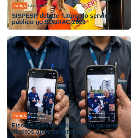
FORÇA
7 AGO 2026
SISPESP debate futuro do serviço
público no SUBRAC 2026
FORÇA
7 AGO 2026
Fiscalização do Sindec-POA garante
direitos após denúncias