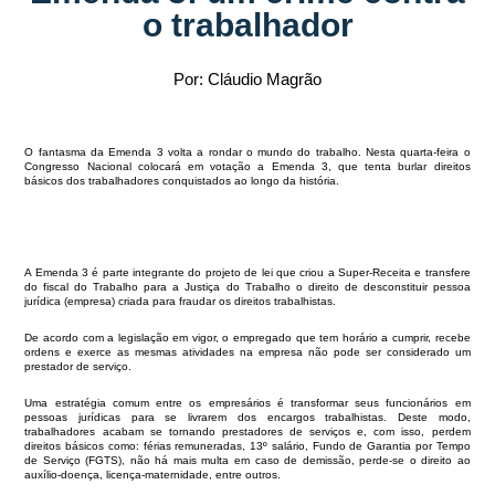
o trabalhador
Por: Cláudio Magrão
O fantasma da Emenda 3 volta a rondar o mundo do trabalho. Nesta quarta-feira o
Congresso Nacional colocará em votação a Emenda 3, que tenta burlar direitos
básicos dos trabalhadores conquistados ao longo da história.
A Emenda 3 é parte integrante do projeto de lei que criou a Super-Receita e transfere
do fiscal do Trabalho para a Justiça do Trabalho o direito de desconstituir pessoa
jurídica (empresa) criada para fraudar os direitos trabalhistas.
De acordo com a legislação em vigor, o empregado que tem horário a cumprir, recebe
ordens e exerce as mesmas atividades na empresa não pode ser considerado um
prestador de serviço.
Uma estratégia comum entre os empresários é transformar seus funcionários em
pessoas jurídicas para se livrarem dos encargos trabalhistas. Deste modo,
trabalhadores acabam se tornando prestadores de serviços e, com isso, perdem
direitos básicos como: férias remuneradas, 13º salário, Fundo de Garantia por Tempo
de Serviço (FGTS), não há mais multa em caso de demissão, perde-se o direito ao
auxílio-doença, licença-maternidade, entre outros.