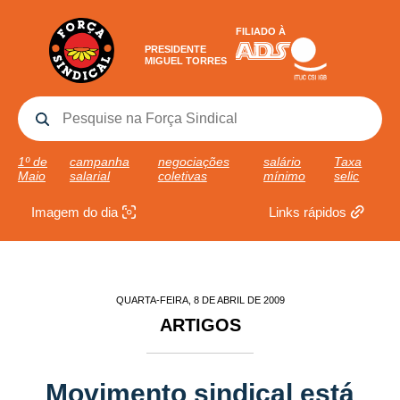
FILIADO À
PRESIDENTE
MIGUEL TORRES
1º de
campanha
negociações
salário
Taxa
Maio
salarial
coletivas
mínimo
selic
Imagem do dia
Links rápidos
QUARTA-FEIRA, 8 DE ABRIL DE 2009
ARTIGOS
Movimento sindical está