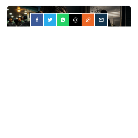
FORÇA
31 JUL 2026
Apostar online? A conta pode ser mais
cara do que você imagina