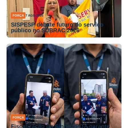
FORÇA
7 AGO 2026
SISPESP debate futuro do serviço
público no SUBRAC 2026
FORÇA
7 AGO 2026
Fiscalização do Sindec-POA garante