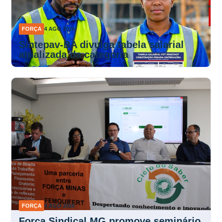
FORÇA
4 AGO 2026
Sintepav-BA divulga tabela salarial
atualizada da categoria
FORÇA
4 AGO 2026
Força Sindical MG promove seminário