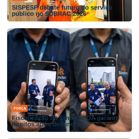
SISPESP debate futuro do serviço
público no SUBRAC 2026
FORÇA
7 AGO 2026
Fiscalização do Sindec-POA garante
direitos após denúncias