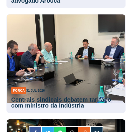
advogado Arouca
FORÇA
31 JUL 2026
Centrais sindicais debatem tarifaço
com ministro da Indústria