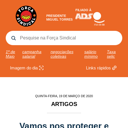
FILIADO À
PRESIDENTE
MIGUEL TORRES
1º de
campanha
negociações
salário
Taxa
Maio
salarial
coletivas
mínimo
selic
Imagem do dia
Links rápidos
QUINTA-FEIRA, 19 DE MARÇO DE 2020
ARTIGOS
Vamos nos proteger e