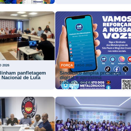
O 2026
FORÇA
4 AGO 2026
alinham panfletagem
Sindicato amplia presença
a Nacional de Luta
digital e aproxima
trabalhadores