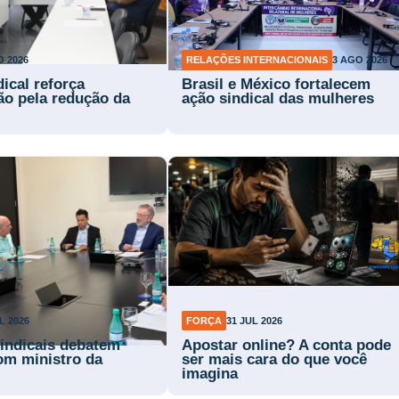
O 2026
RELAÇÕES INTERNACIONAIS
3 AGO 2026
ical reforça
Brasil e México fortalecem
ão pela redução da
ação sindical das mulheres
L 2026
FORÇA
31 JUL 2026
sindicais debatem
Apostar online? A conta pode
com ministro da
ser mais cara do que você
imagina