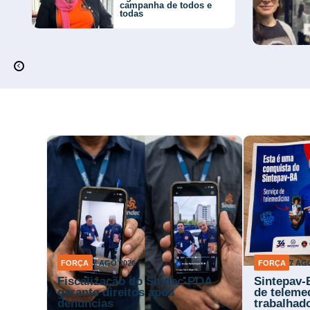
campanha de todos e
todas
FORÇA
7 AGO 2026
FORÇA
7 AG
Fiscalização do Sindec-POA
Sintepav-
garante direitos após
de teleme
denúncias
trabalhad