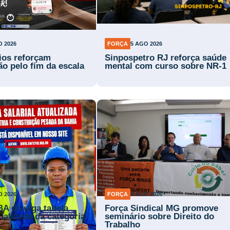
O 2026
FORÇA
5 AGO 2026
rios reforçam
Sinpospetro RJ reforça saúde
ão pelo fim da escala
mental com curso sobre NR-1
O 2026
FORÇA
4 AGO 2026
BA divulga tabela
Força Sindical MG promove
tualizada da categoria
seminário sobre Direito do
Trabalho