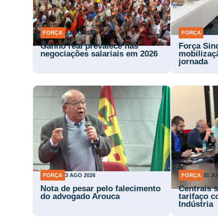
FORÇA
3 AGO 2026
FORÇA
3 AG
Ganho real prevalece nas
Força Sind
negociações salariais em 2026
mobilizaç
jornada
FORÇA
3 AGO 2026
FORÇA
31 JU
Nota de pesar pelo falecimento
Centrais 
do advogado Arouca
tarifaço 
Indústria