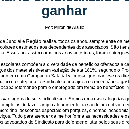
ganhar
Por: Milton de Araújo
e Jundiaí e Região realiza, todos os anos, sempre entre os mes
escolares destinados aos dependentes dos associados. São iten
da. Esse ano, assim como nos anos anteriores, foram entregues 
s escolares compõem a diversidade de benefícios ofertados à ca
eços dos materiais tiveram variação de até 181%, segundo o Pro
ado em uma Campanha Salarial vitoriosa, que manteve os direi
alho da categoria, o Sindicato ainda ajuda o comerciário a g
ção acaba retornando para o empregado em forma de benefícios i
 vantagens de ser sindicalizado. Somos uma das categorias qu
completas de lazer; amplo atendimento na saúde; incentivo à e
merciária; descontos especiais em parques, cinemas, academias
rviços. Tudo para atender da melhor forma as necessidades e os
 advogados do Sindicato para defender e lutar pelos seus dir