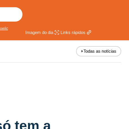
selic
Imagem do dia
Links rápidos
⏵
Todas as notícias
só tem a