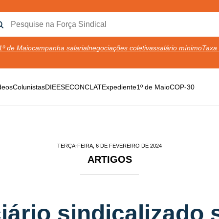
1º de Maio
campanha salarial
negociações coletivas
salário mínimo
Taxa 
deos
Colunistas
DIEESE
CONCLAT
Expediente
1º de Maio
COP-30
TERÇA-FEIRA, 6 DE FEVEREIRO DE 2024
ARTIGOS
ário sindicalizado 