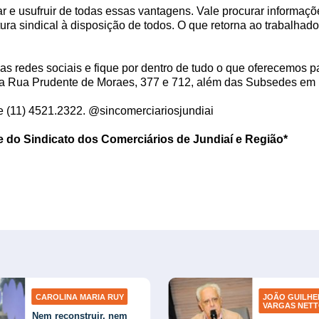
ar e usufruir de todas essas vantagens. Vale procurar informaç
tura sindical à disposição de todos. O que retorna ao trabalhado
sas redes sociais e fique por dentro de tudo o que oferecemos 
 Rua Prudente de Moraes, 377 e 712, além das Subsedes em I
e (11) 4521.2322. @sincomerciariosjundiai
te do Sindicato dos Comerciários de Jundiaí e Região*
CAROLINA MARIA RUY
JOÃO GUILH
VARGAS NET
Nem reconstruir, nem