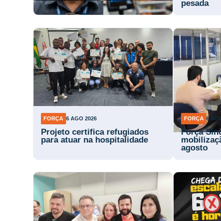
pesada
FORÇA
6 AGO 2026
FORÇA
6 AG
Projeto certifica refugiados
Força Sin
para atuar na hospitalidade
mobilizaç
agosto