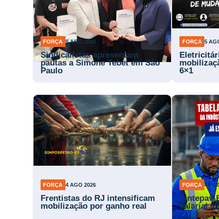
FORÇA
5 AGO 2026
FORÇA
5 AG
Sindicalistas apresentam
Eletricitá
pautas a Simone Tebet em São
mobilizaç
Paulo
6×1
FORÇA
4 AGO 2026
FORÇA
4 AG
Frentistas do RJ intensificam
Sintepav-
mobilização por ganho real
salarial a