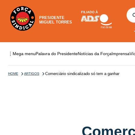
FILIADO À
PRESIDENTE
MIGUEL TORRES
⋮
Mega menu
Palavra do Presidente
Notícias da Força
Imprensa
Ví
Comerciário sindicalizado só tem a ganhar
HOME
ARTIGOS
Comerci