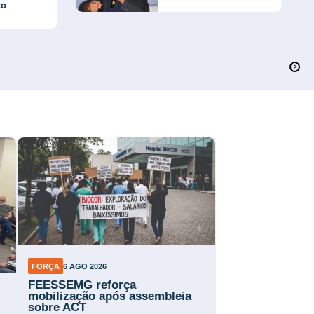
to
FORÇA
6 AGO 2026
FEESSEMG reforça
mobilização após assembleia
sobre ACT