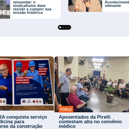
reinventar: o
Acontecimen
sindicalismo deve
relevante
resistir e cumprir sua
missão histórica
O 2026
FORÇA
7 AGO 2026
BA conquista serviço
Aposentados da Pirelli
dicina para
contestam alta no convênio
ores da construção
médico