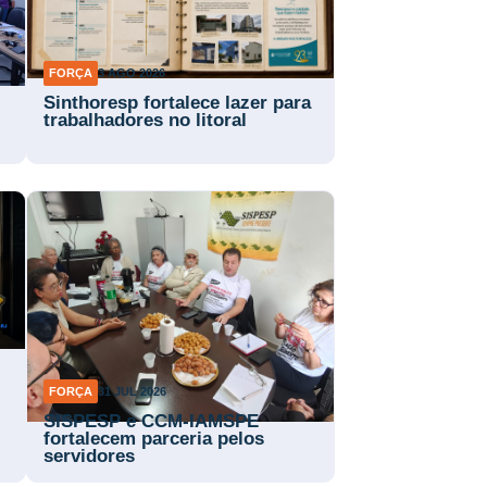
FORÇA
3 AGO 2026
Sinthoresp fortalece lazer para
trabalhadores no litoral
FORÇA
31 JUL 2026
SISPESP e CCM-IAMSPE
fortalecem parceria pelos
servidores