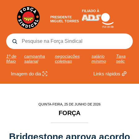
FILIADO À
PRESIDENTE
MIGUEL TORRES
1º de
campanha
negociações
salário
Taxa
Maio
salarial
coletivas
mínimo
selic
Imagem do dia
Links rápidos
QUINTA-FEIRA, 25 DE JUNHO DE 2026
FORÇA
Bridgestone aprova acordo