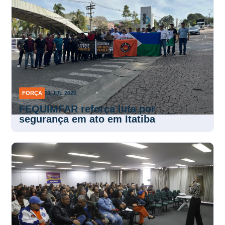
FORÇA
31 JUL 2026
FEQUIMFAR reforça luta por
segurança em ato em Itatiba