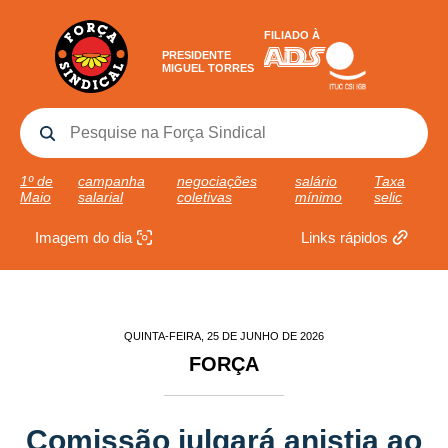
FILIADO À
PRESIDENTE
MIGUEL TORRES
1º de
campanha
negociações
salário
Taxa
Maio
salarial
coletivas
mínimo
selic
Imagem do dia
Links rápidos
QUINTA-FEIRA, 25 DE JUNHO DE 2026
FORÇA
Comissão julgará anistia ao