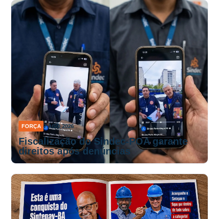
FORÇA
7 AGO 2026
Fiscalização do Sindec-POA garante
direitos após denúncias