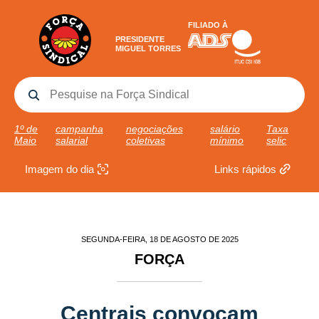
FILIADO À
PRESIDENTE
MIGUEL TORRES
1º de
campanha
negociações
salário
Taxa
Maio
salarial
coletivas
mínimo
selic
Imagem do dia
Links rápidos
SEGUNDA-FEIRA, 18 DE AGOSTO DE 2025
FORÇA
Centrais convocam