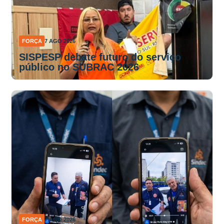
FORÇA
7 AGO 2026
SISPESP debate futuro do serviço
público no SUBRAC 2026
FORÇA
7 AGO 2026