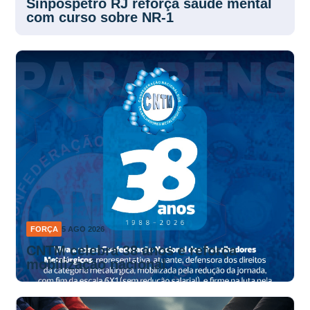
Sinpospetro RJ reforça saúde mental
com curso sobre NR-1
FORÇA
5 AGO 2026
CNTM celebra 38 anos e reforça
mobilização nacional