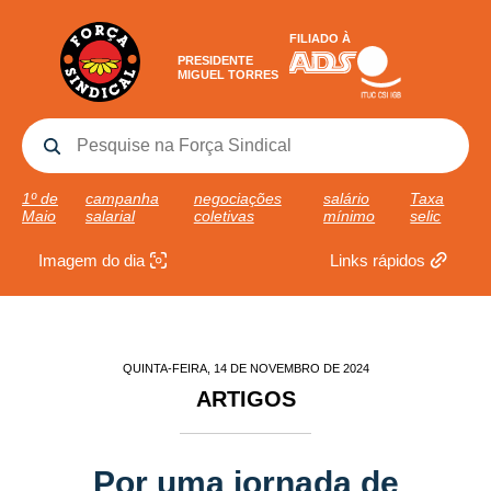
FILIADO À
PRESIDENTE
MIGUEL TORRES
1º de
campanha
negociações
salário
Taxa
Maio
salarial
coletivas
mínimo
selic
Imagem do dia
Links rápidos
QUINTA-FEIRA, 14 DE NOVEMBRO DE 2024
ARTIGOS
Por uma jornada de