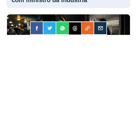
com ministro da Indústria
FORÇA
31 JUL 2026
Apostar online? A conta pode ser mais
cara do que você imagina