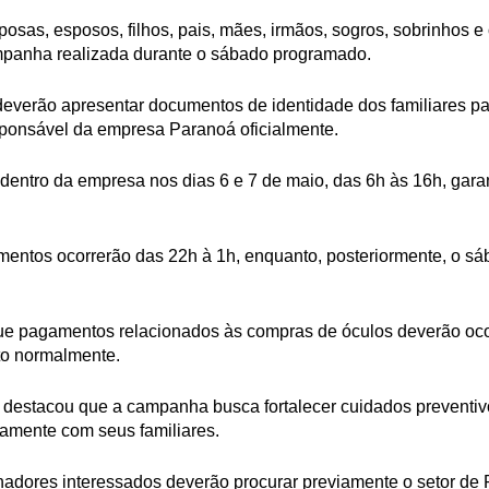
posas, esposos, filhos, pais, mães, irmãos, sogros, sobrinhos e
mpanha realizada durante o sábado programado.
deverão apresentar documentos de identidade dos familiares par
sponsável da empresa Paranoá oficialmente.
dentro da empresa nos dias 6 e 7 de maio, das 6h às 16h, gar
imentos ocorrerão das 22h à 1h, enquanto, posteriormente, o s
que pagamentos relacionados às compras de óculos deverão ocor
ito normalmente.
or destacou que a campanha busca fortalecer cuidados preventiv
tamente com seus familiares.
lhadores interessados deverão procurar previamente o setor d