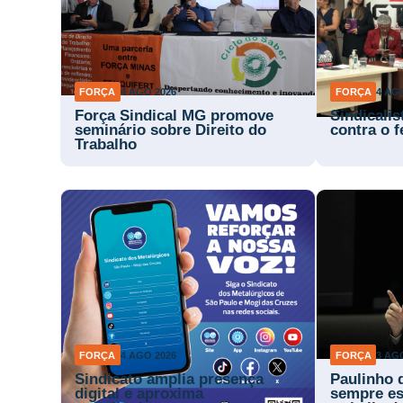
FORÇA
4 AGO 2026
FORÇA
4 AG
Força Sindical MG promove
Sindicalis
seminário sobre Direito do
contra o f
Trabalho
FORÇA
4 AGO 2026
FORÇA
3 AG
Sindicato amplia presença
Paulinho 
digital e aproxima
sempre es