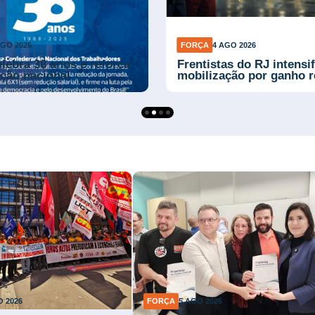
AGO 2026
FORÇA
4 AGO 2026
ebra 38 anos e reforça
Frentistas do RJ intensi
ção nacional
mobilização por ganho r
O 2026
FORÇA
5 AGO 2026