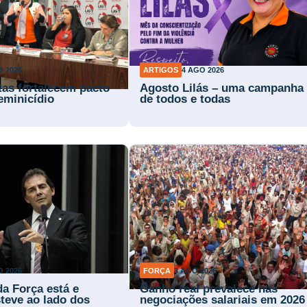
O 2026
ARTIGOS
4 AGO 2026
tas fortalecem pacto
Agosto Lilás – uma campanha
eminicídio
de todos e todas
O 2026
FORÇA
3 AGO 2026
da Força está e
Ganho real prevalece nas
teve ao lado dos
negociações salariais em 2026