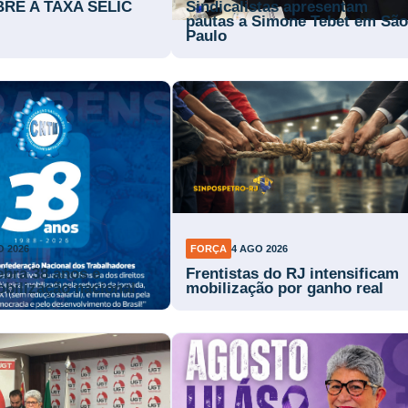
RE A TAXA SELIC
Sindicalistas apresentam
pautas a Simone Tebet em São
Paulo
O 2026
FORÇA
4 AGO 2026
bra 38 anos e
Frentistas do RJ intensificam
obilização nacional
mobilização por ganho real