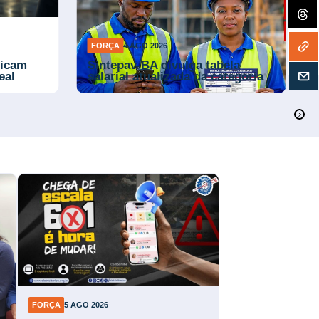
FORÇA
4 AGO 2026
ficam
Sintepav-BA divulga tabela
eal
salarial atualizada da categoria
FORÇA
5 AGO 2026