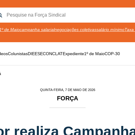
1º de Maio
campanha salarial
negociações coletivas
salário mínimo
Taxa 
deos
Colunistas
DIEESE
CONCLAT
Expediente
1º de Maio
COP-30
á
QUINTA-FEIRA, 7 DE MAIO DE 2026
FORÇA
or realiza Campanh