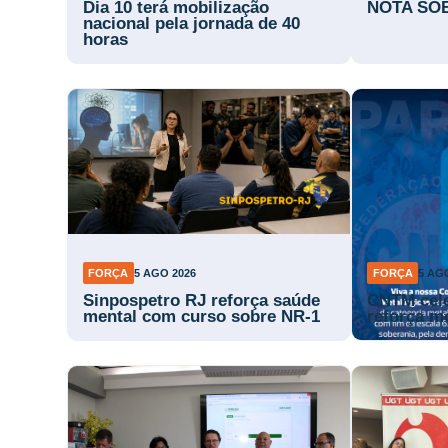
Dia 10 terá mobilização
NOTA SOB
nacional pela jornada de 40
horas
FORÇA
5 AGO 2026
FORÇA
5 AG
Sinpospetro RJ reforça saúde
CNTM cele
mental com curso sobre NR-1
reforça m