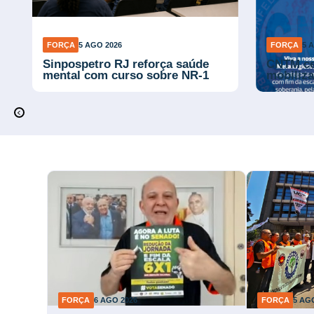
FORÇA
5 AGO 2026
FORÇA
5 
Sinpospetro RJ reforça saúde
CNTM cel
mental com curso sobre NR-1
mobiliza
FORÇA
6 AGO 2026
FORÇA
5 AG