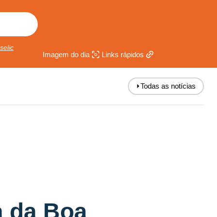
selic
Imagem do dia
Links rápidos
⏵
Todas as notícias
a da Boa