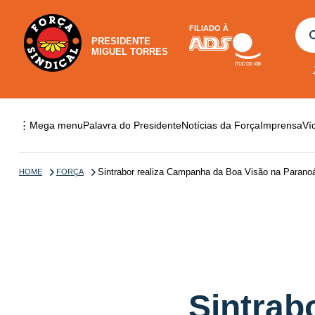
FILIADO À
PRESIDENTE
MIGUEL TORRES
⋮
Mega menu
Palavra do Presidente
Notícias da Força
Imprensa
Ví
Sintrabor realiza Campanha da Boa Visão na Parano
HOME
FORÇA
Sintrab