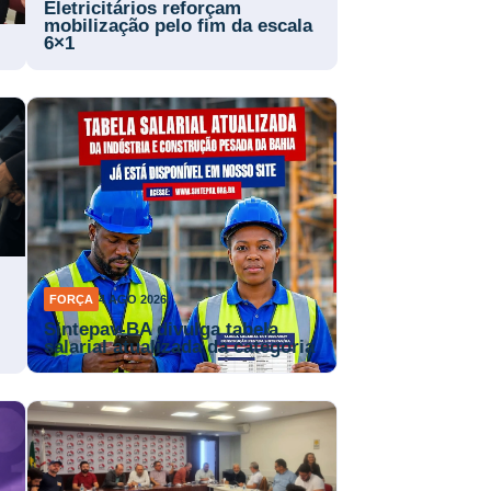
Eletricitários reforçam
mobilização pelo fim da escala
6×1
FORÇA
4 AGO 2026
Sintepav-BA divulga tabela
salarial atualizada da categoria