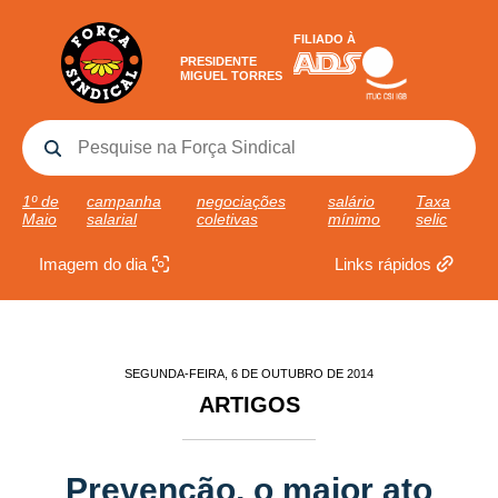
FILIADO À
PRESIDENTE
MIGUEL TORRES
1º de
campanha
negociações
salário
Taxa
Maio
salarial
coletivas
mínimo
selic
Imagem do dia
Links rápidos
SEGUNDA-FEIRA, 6 DE OUTUBRO DE 2014
ARTIGOS
Prevenção, o maior ato