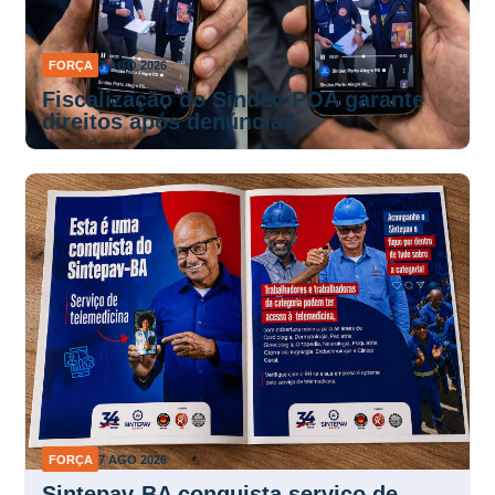
FORÇA
7 AGO 2026
Fiscalização do Sindec-POA garante
direitos após denúncias
FORÇA
7 AGO 2026
Sintepav-BA conquista serviço de