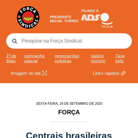
FILIADO À
PRESIDENTE
MIGUEL TORRES
1º de
campanha
negociações
salário
Taxa
Maio
salarial
coletivas
mínimo
selic
Imagem do dia
Links rápidos
SEXTA-FEIRA, 19 DE SETEMBRO DE 2025
FORÇA
Centrais brasileiras