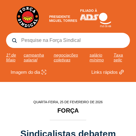
FILIADO À
PRESIDENTE
MIGUEL TORRES
1º de
campanha
negociações
salário
Taxa
Maio
salarial
coletivas
mínimo
selic
Imagem do dia
Links rápidos
QUARTA-FEIRA, 25 DE FEVEREIRO DE 2026
FORÇA
Sindicalistas debatem