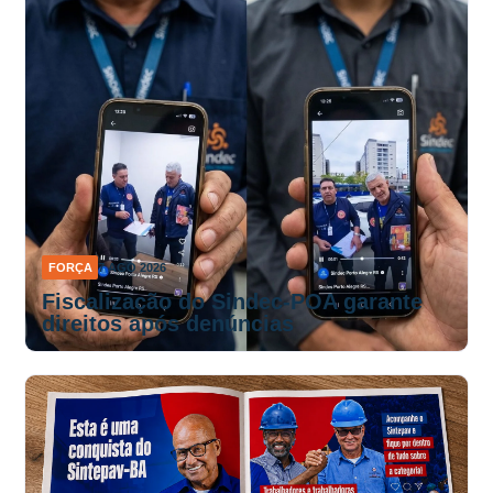
FORÇA
7 AGO 2026
Fiscalização do Sindec-POA garante
direitos após denúncias