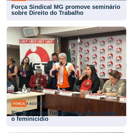
Força Sindical MG promove seminário
sobre Direito do Trabalho
FORÇA
4 AGO 2026
Sindicalistas fortalecem pacto contra
o feminicídio