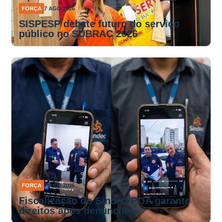
FORÇA
7 AGO 2026
SISPESP debate futuro do serviço
público no SUBRAC 2026
FORÇA
7 AGO 2026
Fiscalização do Sindec-POA garante
direitos após denúncias