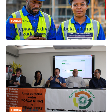
FORÇA
4 AGO 2026
Sintepav-BA divulga tabela salarial
atualizada da categoria
FORÇA
4 AGO 2026