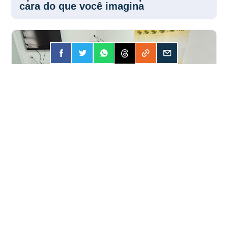
cara do que você imagina
FORÇA
31 JUL 2026
SISPESP e CCM-IAMSPE fortalecem
parceria pelos servidores