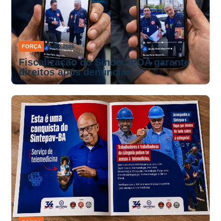
FORÇA
7 AGO 2026
Fiscalização do Sindec-POA garante
direitos após denúncias