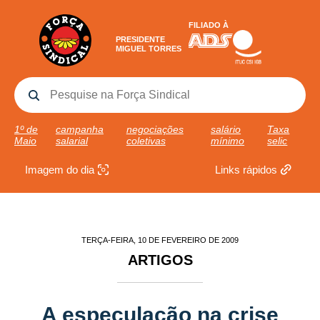
FILIADO À
PRESIDENTE
MIGUEL TORRES
1º de
campanha
negociações
salário
Taxa
Maio
salarial
coletivas
mínimo
selic
Imagem do dia
Links rápidos
TERÇA-FEIRA, 10 DE FEVEREIRO DE 2009
ARTIGOS
A especulação na crise