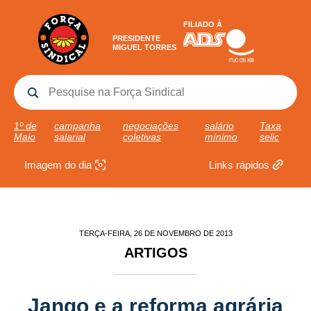
FILIADO À
PRESIDENTE
MIGUEL TORRES
1º de
campanha
negociações
salário
Taxa
Maio
salarial
coletivas
mínimo
selic
Imagem do dia
Links rápidos
TERÇA-FEIRA, 26 DE NOVEMBRO DE 2013
ARTIGOS
Jango e a reforma agrária