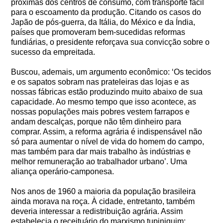
próximas dos centros de consumo, com transporte fácil
para o escoamento da produção. Citando os casos do
Japão de pós-guerra, da Itália, do México e da Índia,
países que promoveram bem-sucedidas reformas
fundiárias, o presidente reforçava sua convicção sobre o
sucesso da empreitada.
Buscou, ademais, um argumento econômico: ‘Os tecidos
e os sapatos sobram nas prateleiras das lojas e as
nossas fábricas estão produzindo muito abaixo de sua
capacidade. Ao mesmo tempo que isso acontece, as
nossas populações mais pobres vestem farrapos e
andam descalças, porque não têm dinheiro para
comprar. Assim, a reforma agrária é indispensável não
só para aumentar o nível de vida do homem do campo,
mas também para dar mais trabalho às indústrias e
melhor remuneração ao trabalhador urbano’. Uma
aliança operário-camponesa.
Nos anos de 1960 a maioria da população brasileira
ainda morava na roça. À cidade, entretanto, também
deveria interessar a redistribuição agrária. Assim
estabelecia o receituário do marxismo tupiniquim: