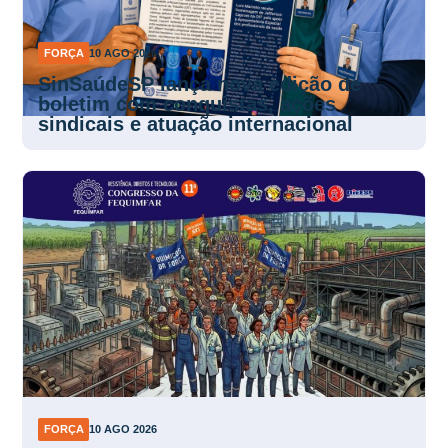
FORÇA
10 AGO 2026
SinSaúdeSP lança nova edição de
boletim com conquistas, ações
sindicais e atuação internacional
FORÇA
10 AGO 2026