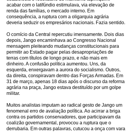
acabar com o latifúndio estimulava, via elevação de
renda das famílias, o mercado interno. Em
consequência, a ruptura com a oligarquia agrária
deveria seduzir os empresários nacionais. Fazia sentido.
O comício da Central repercutiu imensamente. Dois dias
depois, Jango encaminhava ao Congresso Nacional
mensagem pleiteando mudanças constitucionais para
permitir ao Estado pagar pelas desapropriações de
terras com títulos de longo prazo, e não mais em
dinheiro. A confusão política aumentou. Uns, da
esquerda, enxergavam a aurora do socialismo. Outros,
da direita, conspiravam dentro das Forças Armadas. Em
31 de março, apenas 18 dias após o discurso da reforma
agrária na praça, Jango estava destituído por um golpe
militar.
Muitos analistas imputam ao radical gesto de Jango um
fenomenal erro de avaliação política. Ao acirrar a briga
contra os partidos conservadores, que participavam da
coalizão governamental, provocou a ruptura que o
derrubaria. Em outras palavras, cutucou a onça com vara