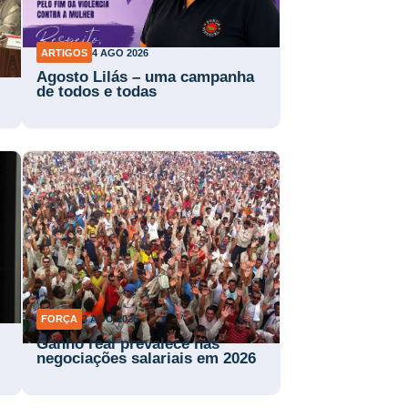
ARTIGOS
4 AGO 2026
Agosto Lilás – uma campanha
de todos e todas
FORÇA
3 AGO 2026
Ganho real prevalece nas
negociações salariais em 2026