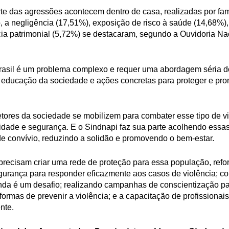
te das agressões acontecem dentro de casa, realizadas por fam
 a negligência (17,51%), exposição de risco à saúde (14,68%), 
cia patrimonial (5,72%) se destacaram, segundo a Ouvidoria N
Brasil é um problema complexo e requer uma abordagem séria d
, educação da sociedade e ações concretas para proteger e pr
tores da sociedade se mobilizem para combater esse tipo de v
idade e segurança. E o Sindnapi faz sua parte acolhendo essa
de convívio, reduzindo a solidão e promovendo o bem-estar.
recisam criar uma rede de proteção para essa população, refo
egurança para responder eficazmente aos casos de violência; co
inda é um desafio; realizando campanhas de conscientização pa
 formas de prevenir a violência; e a capacitação de profissiona
nte.