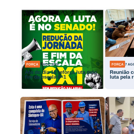
FORÇA
7 AGO 2026
FORÇA
7 AG
Ato do dia 10 reforça luta pelo
Reunião c
fim da escala 6×1
luta pela