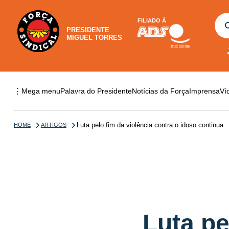
FILIADO À
PRESIDENTE
MIGUEL TORRES
⋮
Mega menu
Palavra do Presidente
Notícias da Força
Imprensa
Ví
Luta pelo fim da violência contra o idoso continua
HOME
ARTIGOS
Luta pe