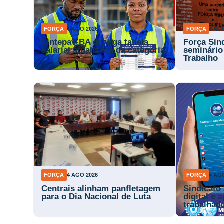
FORÇA
4 AGO 2026
FORÇA
4 AG
Sintepav-BA divulga tabela
Força Sin
salarial atualizada da categoria
seminário
Trabalho
FORÇA
4 AGO 2026
FORÇA
4 AG
Centrais alinham panfletagem
Sindicato
para o Dia Nacional de Luta
digital e 
trabalhad