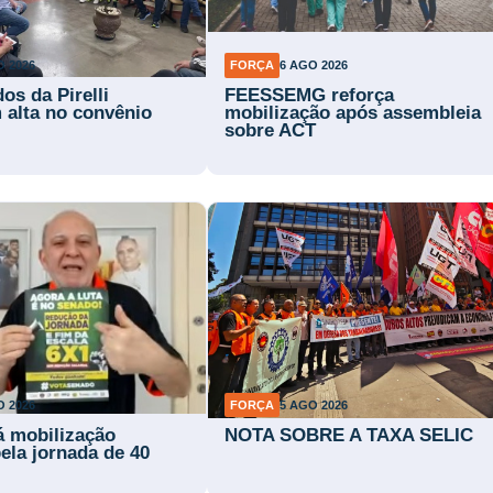
O 2026
FORÇA
6 AGO 2026
os da Pirelli
FEESSEMG reforça
 alta no convênio
mobilização após assembleia
sobre ACT
O 2026
FORÇA
5 AGO 2026
rá mobilização
NOTA SOBRE A TAXA SELIC
ela jornada de 40