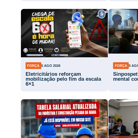
FORÇA
5 AGO 2026
FORÇA
5 AG
Eletricitários reforçam
Sinpospet
mobilização pelo fim da escala
mental co
6×1