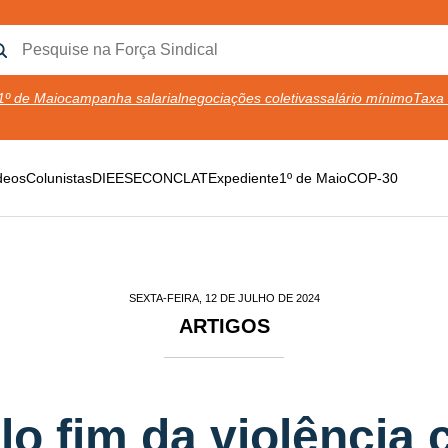
1º de Maio
campanha salarial
negociações coletivas
salário mínimo
Taxa 
deos
Colunistas
DIEESE
CONCLAT
Expediente
1º de Maio
COP-30
SEXTA-FEIRA, 12 DE JULHO DE 2024
ARTIGOS
lo fim da violência 