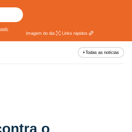
selic
Imagem do dia
Links rápidos
⏵
Todas as notícias
contra o