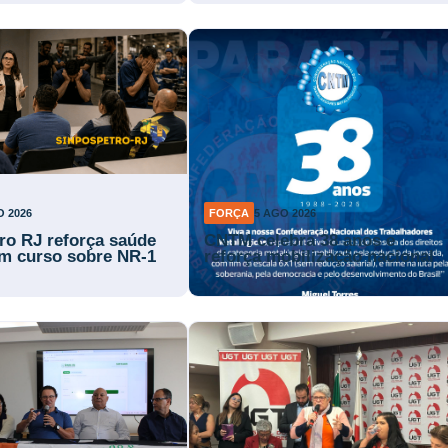
O 2026
FORÇA
5 AGO 2026
ro RJ reforça saúde
CNTM celebra 38 anos e
m curso sobre NR-1
reforça mobilização nacional