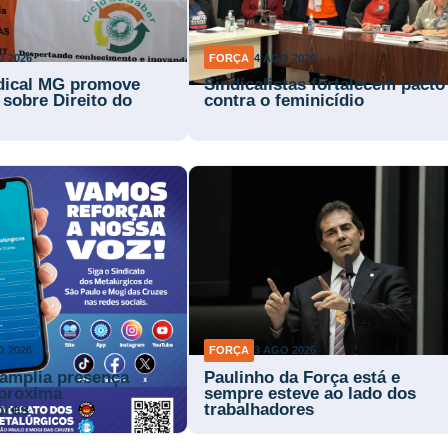
O 2026
FORÇA
4 AGO 2026
dical MG promove
Sindicalistas fortalecem pacto
 sobre Direito do
contra o feminicídio
O 2026
FORÇA
3 AGO 2026
 amplia presença
Paulinho da Força está e
aproxima
sempre esteve ao lado dos
ores
trabalhadores