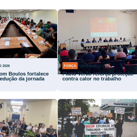
O 2026
FORÇA
7 AGO 2026
om Boulos fortalece
Plano Verão reforça proteção
 redução da jornada
contra calor no trabalho