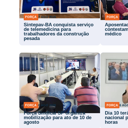
FORÇA
7 AGO 2026
FORÇA
7 AG
Sintepav-BA conquista serviço
Aposentad
de telemedicina para
contestam
trabalhadores da construção
médico
pesada
FORÇA
6 AGO 2026
FORÇA
6 AG
Força Sindical SP organiza
Dia 10 te
mobilização para ato de 10 de
nacional p
agosto
horas