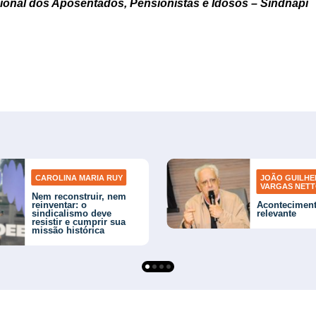
ional dos Aposentados, Pensionistas e Idosos – Sindnapi
CAROLINA MARIA RUY
JOÃO GUILH
VARGAS NET
Nem reconstruir, nem
reinventar: o
Acontecimen
sindicalismo deve
relevante
resistir e cumprir sua
missão histórica