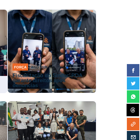
FORÇA
7 AGO 2026
Fiscalização do Sindec-POA
garante direitos após
denúncias