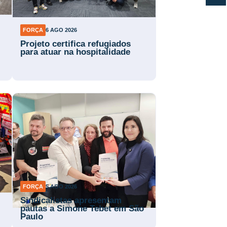
FORÇA
6 AGO 2026
Projeto certifica refugiados
para atuar na hospitalidade
FORÇA
5 AGO 2026
Sindicalistas apresentam
pautas a Simone Tebet em São
Paulo