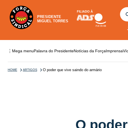
FILIADO À
PRESIDENTE
MIGUEL TORRES
⋮
Mega menu
Palavra do Presidente
Notícias da Força
Imprensa
Ví
O poder que vive saindo do armário
HOME
ARTIGOS
O poder