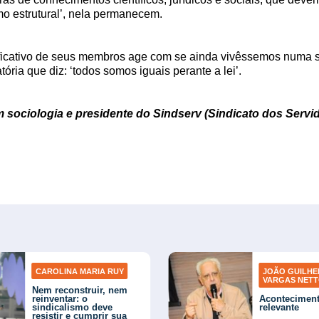
smo estrutural’, nela permanecem.
ficativo de seus membros age com se ainda vivêssemos numa so
ória que diz: ‘todos somos iguais perante a lei’.
m sociologia e presidente do Sindserv (Sindicato dos Servi
CAROLINA MARIA RUY
JOÃO GUILH
VARGAS NET
Nem reconstruir, nem
reinventar: o
Acontecimen
sindicalismo deve
relevante
resistir e cumprir sua