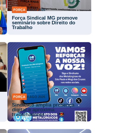
FORÇA
4 AGO 2026
Força Sindical MG promove
a
seminário sobre Direito do
Trabalho
FORÇA
4 AGO 2026
Sindicato amplia presença
digital e aproxima
trabalhadores