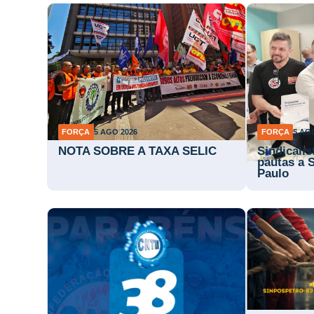
FORÇA
5 AGO 2026
FORÇA
5 AG
NOTA SOBRE A TAXA SELIC
Sindicali
pautas a 
Paulo