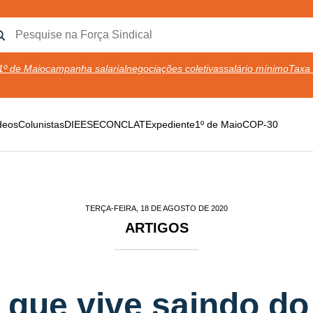
1º de Maio
campanha salarial
negociações coletivas
salário mínimo
Taxa 
deos
Colunistas
DIEESE
CONCLAT
Expediente
1º de Maio
COP-30
TERÇA-FEIRA, 18 DE AGOSTO DE 2020
ARTIGOS
 que vive saindo do