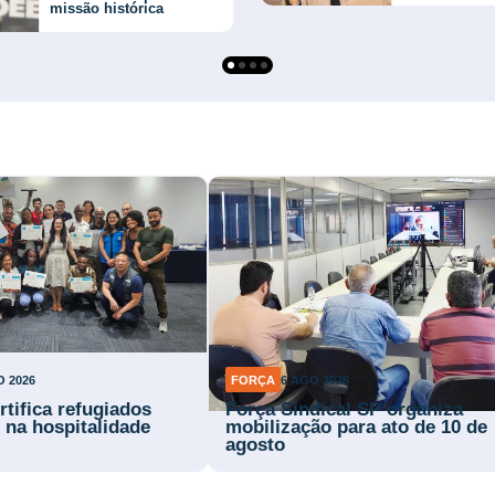
missão histórica
O 2026
FORÇA
6 AGO 2026
rtifica refugiados
Força Sindical SP organiza
 na hospitalidade
mobilização para ato de 10 de
agosto