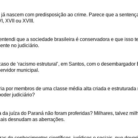
 já nascem com predisposição ao crime. Parece que a sentença 
, XVII ou XVIII.
endi que a sociedade brasileira é conservadora e que isso te
ente no judiciário.
caso de ‘racismo estrutural’, em Santos, com o desembargado
servidor municipal.
a por membros de uma classe média alta criada e estruturada 
oder judiciário?
da juíza do Paraná não foram proferidas? Milhares, talvez milhõ
ciais desnudam as aberrações.
as de conhecimentos científicos, jurídicos e sociais, que deve