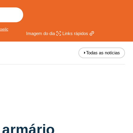
selic
Imagem do dia
Links rápidos
⏵
Todas as notícias
 armário