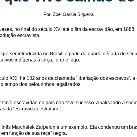
Por: Zoel Garcia Siqueira
ses, no final do século XV, até o fim da escravidão, em 1888, a
odução escravista.
ra ser introduzida no Brasil, a partir da quarta década do séc
tivos indígenas à força, ferro e fogo.
lo XXI, há 132 anos da chamada ‘libertação dos escravos’, a e
o tempo dos pelourinhos legalizados.
ôr fim à escravidão no país não teve sucesso. Analisando a soc
s da ‘escravidão estrutural’.
á Inês Marchalek Zarpelon é um exemplo. Ela condenou um bras
“em função de sua raça” negra.