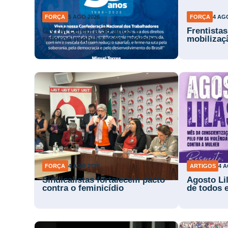
FORÇA
5 AGO 2026
FORÇA
4 AG
CNTM celebra 38 anos e
Frentista
reforça mobilização nacional
mobilizaç
FORÇA
4 AGO 2026
ARTIGOS
4 A
Sindicalistas fortalecem pacto
Agosto Li
contra o feminicídio
de todos 