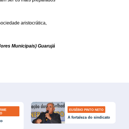
ciedade aristocrática,
dores Municipais) Guarujá
ERME
EUSÉBIO PINTO NETO
TO
A fortaleza do sindicato
to