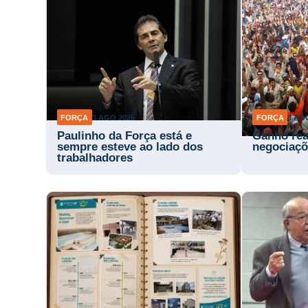
FORÇA
3 AGO 2026
FORÇA
3 AG
Paulinho da Força está e
Ganho rea
sempre esteve ao lado dos
negociaçõ
trabalhadores