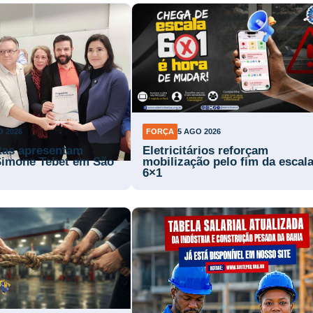
O 2026
FORÇA
5 AGO 2026
stas apresentam
Eletricitários reforçam
Simone Tebet em São
mobilização pelo fim da escal
6×1