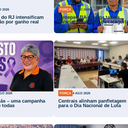
O 2026
FORÇA
4 AGO 2026
s do RJ intensificam
Sintepav-BA divulga tabela
ão por ganho real
salarial atualizada da categori
GO 2026
FORÇA
4 AGO 2026
lás – uma campanha
Centrais alinham panfletagem
e todas
para o Dia Nacional de Luta