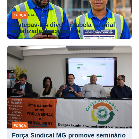
FORÇA
4 AGO 2026
Sintepav-BA divulga tabela salarial
atualizada da categoria
FORÇA
4 AGO 2026
Força Sindical MG promove seminário