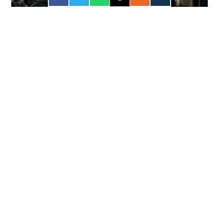
FORÇA
31 JUL 2026
Apostar online? A conta pode ser mais
cara do que você imagina