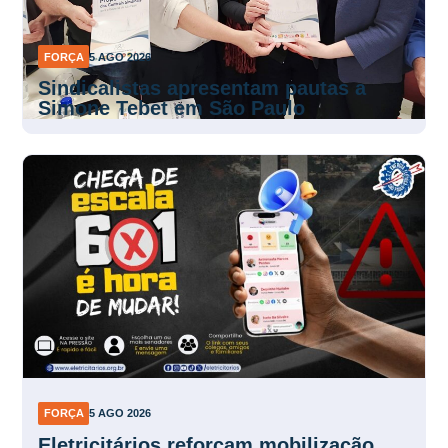
FORÇA
5 AGO 2026
Sindicalistas apresentam pautas a
Simone Tebet em São Paulo
FORÇA
5 AGO 2026
Eletricitários reforçam mobilização