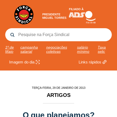
FILIADO À
PRESIDENTE
MIGUEL TORRES
1º de
campanha
negociações
salário
Taxa
Maio
salarial
coletivas
mínimo
selic
Imagem do dia
Links rápidos
TERÇA-FEIRA, 29 DE JANEIRO DE 2013
ARTIGOS
O que planejamos?