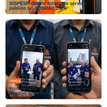
SISPESP debate futuro do serviço
público no SUBRAC 2026
FORÇA
7 AGO 2026
Fiscalização do Sindec-POA garante
direitos após denúncias