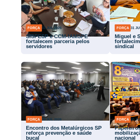
FORÇA
31 JUL 2026
FORÇA
31 JU
SISPESP e CCM-IAMSPE
Miguel e 
fortalecem parceria pelos
fortaleci
servidores
sindical
FORÇA
30 JUL 2026
FORÇA
30 JU
Encontro dos Metalúrgicos SP
Papeleiro
reforça prevenção e saúde
mobilizaç
bucal
nacional