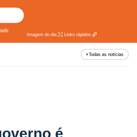
selic
Imagem do dia
Links rápidos
⏵
Todas as notícias
governo é