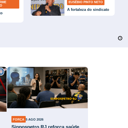
ERME
EUSÉBIO PINTO NETO
TO
A fortaleza do sindicato
to
FORÇA
5 AGO 2026
Sinpospetro RJ reforça saúde