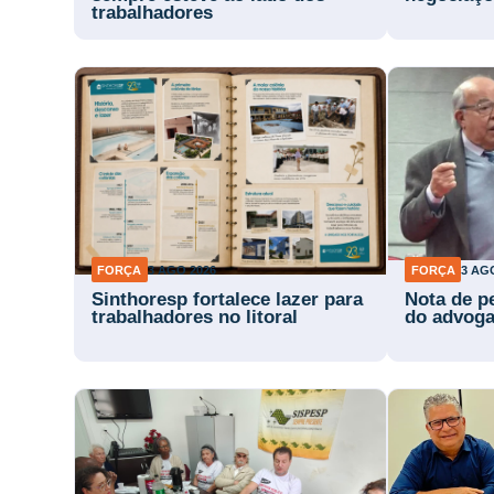
trabalhadores
FORÇA
3 AGO 2026
FORÇA
3 AG
Sinthoresp fortalece lazer para
Nota de p
trabalhadores no litoral
do advog