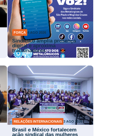
FORÇA
4 AGO 2026
Sindicato amplia presença
digital e aproxima
trabalhadores
RELAÇÕES INTERNACIONAIS
3 AGO 2026
Brasil e México fortalecem
ação sindical das mulheres