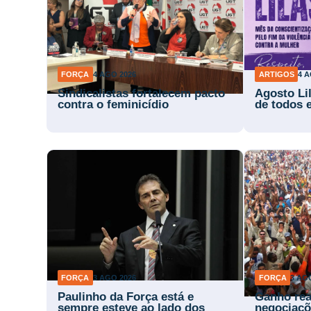
FORÇA
4 AGO 2026
ARTIGOS
4 A
Sindicalistas fortalecem pacto
Agosto Li
contra o feminicídio
de todos 
FORÇA
3 AGO 2026
FORÇA
3 AG
Paulinho da Força está e
Ganho rea
sempre esteve ao lado dos
negociaçõ