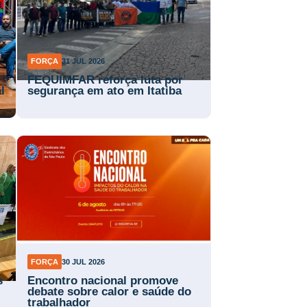
FORÇA
31 JUL 2026
FEQUIMFAR reforça luta por
l
segurança em ato em Itatiba
FORÇA
30 JUL 2026
s
Encontro nacional promove
debate sobre calor e saúde do
trabalhador