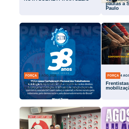
pautas a 
Paulo
FORÇA
5 AGO 2026
FORÇA
4 AG
CNTM celebra 38 anos e
Frentista
reforça mobilização nacional
mobilizaç