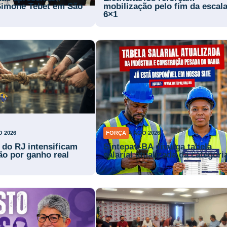
Simone Tebet em São
mobilização pelo fim da escal
6×1
O 2026
FORÇA
4 AGO 2026
s do RJ intensificam
Sintepav-BA divulga tabela
ão por ganho real
salarial atualizada da categori