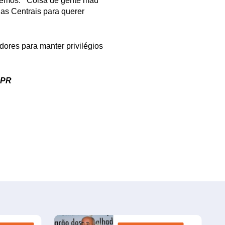
fazemos. Coisa de gente mau
 as Centrais para querer
adores para manter privilégios
-PR