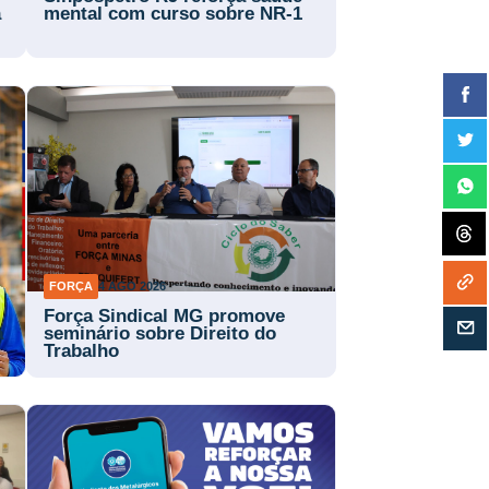
a
mental com curso sobre NR-1
FORÇA
4 AGO 2026
Força Sindical MG promove
a
seminário sobre Direito do
Trabalho