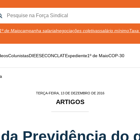
1º de Maio
campanha salarial
negociações coletivas
salário mínimo
Taxa 
deos
Colunistas
DIEESE
CONCLAT
Expediente
1º de Maio
COP-30
a
TERÇA-FEIRA, 13 DE DEZEMBRO DE 2016
ARTIGOS
da Previdência do 