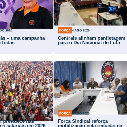
GO 2026
FORÇA
4 AGO 2026
lás – uma campanha
Centrais alinham panfletagem
e todas
para o Dia Nacional de Luta
O 2026
FORÇA
3 AGO 2026
l prevalece nas
Força Sindical reforça
es salariais em 2026
mobilização pela redução da