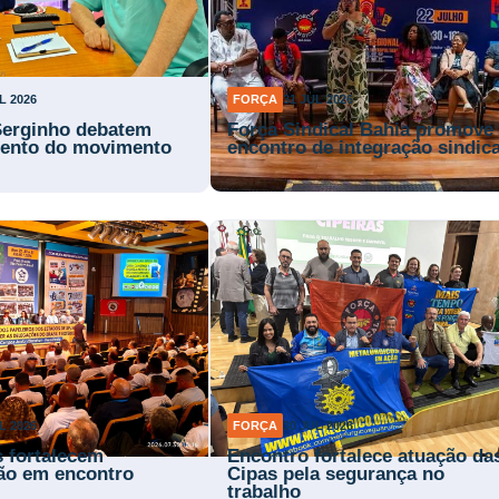
L 2026
FORÇA
31 JUL 2026
Serginho debatem
Força Sindical Bahia promove
mento do movimento
encontro de integração sindica
L 2026
FORÇA
30 JUL 2026
s fortalecem
Encontro fortalece atuação da
ão em encontro
Cipas pela segurança no
trabalho