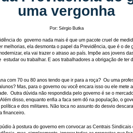
uma vergonha
Por: Sérgio Butka
vidência do governo nada mais é que um pacote cruel de medi
er melhorias, ela desmonta o papel da Previdência, que é o de 
dernizar, ela vai trazer o atraso ao país. Impõe aos jovens das
 estudar ou trabalhar. E aos trabalhadores a obrigação de ter d
ana com 70 ou 80 anos tendo que ir para a roça? Ou uma prof
alunos? Mas, para o governo ou você encara isso ou ele mete 
ade. Outra dúvida não respondida pelo governo é se o mercado 
 Além disso, enquanto enfia a faca sem dó na população, o go
 política e dos militares. Não toca no assunto do desvio desca
a financeiro.
púdio à postura do governo em convocar as Centrais Sindicais 