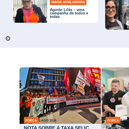
MARIA AUXILIADORA
Agosto Lilás – uma
campanha de todos e
todas
FORÇA
5 AGO 2026
FORÇA
5 AG
NOTA SOBRE A TAXA SELIC
Sindicali