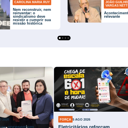
CAROLINA MARIA RUY
JOÃO GUILH
VARGAS NET
Nem reconstruir, nem
reinventar: o
Acontecimen
sindicalismo deve
relevante
resistir e cumprir sua
missão histórica
O 2026
FORÇA
5 AGO 2026
stas apresentam
Eletricitários reforçam