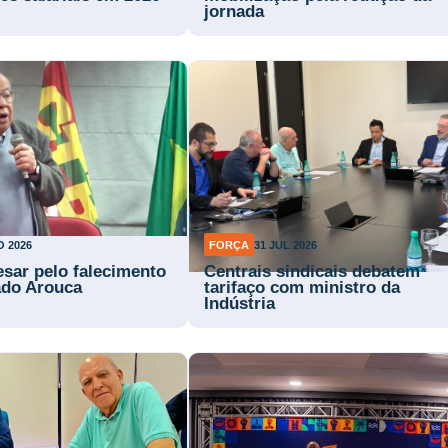
jornada
O 2026
FORÇA
31 JUL 2026
esar pelo falecimento
Centrais sindicais debatem
ado Arouca
tarifaço com ministro da
Indústria