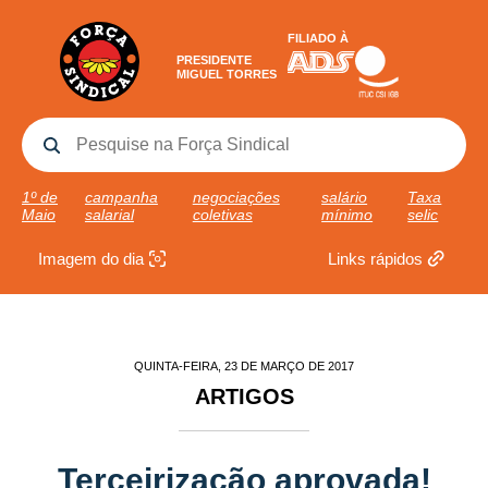
FILIADO À
PRESIDENTE
MIGUEL TORRES
1º de
campanha
negociações
salário
Taxa
Maio
salarial
coletivas
mínimo
selic
Imagem do dia
Links rápidos
QUINTA-FEIRA, 23 DE MARÇO DE 2017
ARTIGOS
Terceirização aprovada!