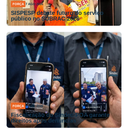
FORÇA
7 AGO 2026
SISPESP debate futuro do serviço
público no SUBRAC 2026
FORÇA
7 AGO 2026
Fiscalização do Sindec-POA garante
direitos após denúncias