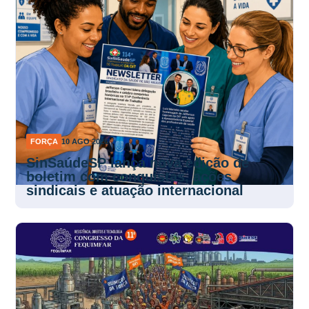
FORÇA
10 AGO 2026
SinSaúdeSP lança nova edição de
boletim com conquistas, ações
sindicais e atuação internacional