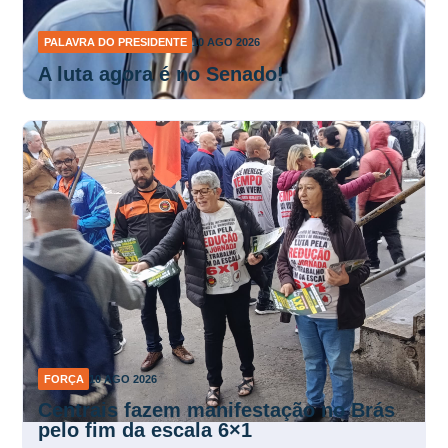
PALAVRA DO PRESIDENTE
10 AGO 2026
A luta agora é no Senado!
FORÇA
10 AGO 2026
Centrais fazem manifestação no Brás
pelo fim da escala 6×1