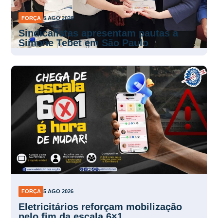
FORÇA
5 AGO 2026
Sindicalistas apresentam pautas a
Simone Tebet em São Paulo
FORÇA
5 AGO 2026
Eletricitários reforçam mobilização
pelo fim da escala 6×1