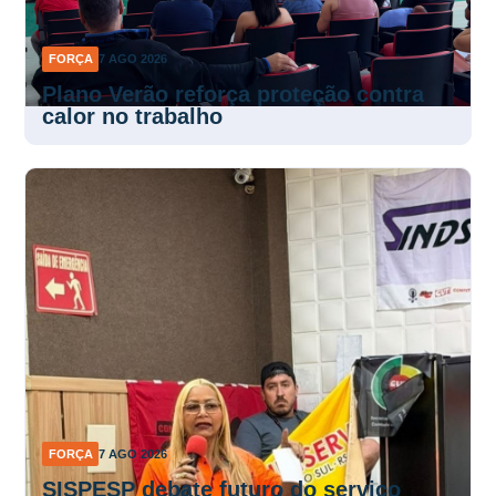
FORÇA
7 AGO 2026
Plano Verão reforça proteção contra
calor no trabalho
FORÇA
7 AGO 2026
SISPESP debate futuro do serviço