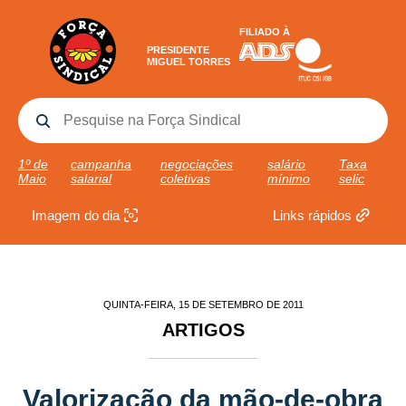
FILIADO À
PRESIDENTE
MIGUEL TORRES
1º de
campanha
negociações
salário
Taxa
Maio
salarial
coletivas
mínimo
selic
Imagem do dia
Links rápidos
QUINTA-FEIRA, 15 DE SETEMBRO DE 2011
ARTIGOS
Valorização da mão-de-obra