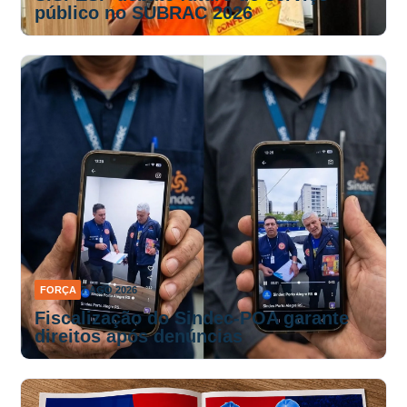
público no SUBRAC 2026
FORÇA
7 AGO 2026
Fiscalização do Sindec-POA garante
direitos após denúncias