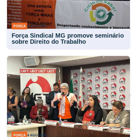
FORÇA
4 AGO 2026
Força Sindical MG promove seminário
sobre Direito do Trabalho
FORÇA
4 AGO 2026