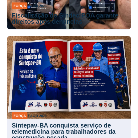
FORÇA
7 AGO 2026
Fiscalização do Sindec-POA garante
direitos após denúncias
FORÇA
7 AGO 2026
Sintepav-BA conquista serviço de
telemedicina para trabalhadores da
construção pesada