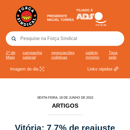
FILIADO À
PRESIDENTE
MIGUEL TORRES
1º de
campanha
negociações
salário
Taxa
Maio
salarial
coletivas
mínimo
selic
Imagem do dia
Links rápidos
SEXTA-FEIRA, 18 DE JUNHO DE 2010
ARTIGOS
Vitória: 7,7% de reajuste