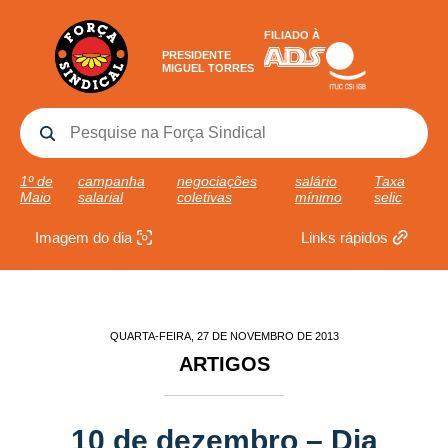
FILIADO À
PRESIDENTE
MIGUEL TORRES
1º de
campanha
negociações
salário
Taxa
Maio
salarial
coletivas
mínimo
selic
Imagem do dia
Links rápidos
QUARTA-FEIRA, 27 DE NOVEMBRO DE 2013
ARTIGOS
10 de dezembro – Dia