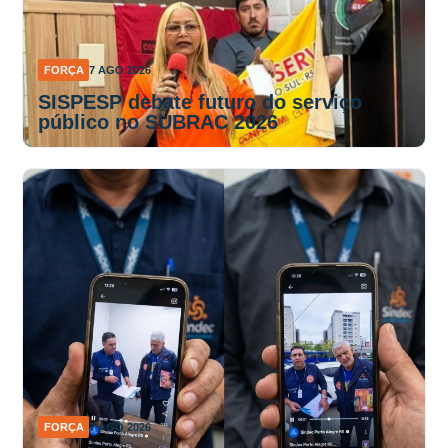
FORÇA
7 AGO 2026
SISPESP debate futuro do serviço
público no SUBRAC 2026
FORÇA
7 AGO 2026