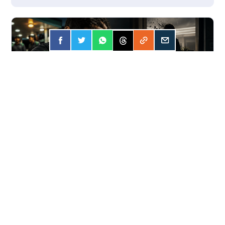
FORÇA
31 JUL 2026
Apostar online? A conta pode ser mais
cara do que você imagina