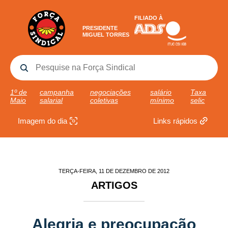
FILIADO À
PRESIDENTE
MIGUEL TORRES
1º de
campanha
negociações
salário
Taxa
Maio
salarial
coletivas
mínimo
selic
Imagem do dia
Links rápidos
TERÇA-FEIRA, 11 DE DEZEMBRO DE 2012
ARTIGOS
Alegria e preocupação