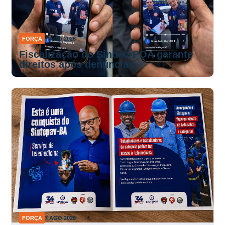
FORÇA
7 AGO 2026
Fiscalização do Sindec-POA garante
direitos após denúncias
FORÇA
7 AGO 2026