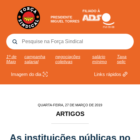
FILIADO À
PRESIDENTE
MIGUEL TORRES
1º de
campanha
negociações
salário
Taxa
Maio
salarial
coletivas
mínimo
selic
Imagem do dia
Links rápidos
QUARTA-FEIRA, 27 DE MARÇO DE 2019
ARTIGOS
As instituições públicas no