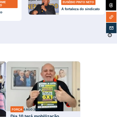
ERME
EUSÉBIO PINTO NETO
TO
A fortaleza do sindicato
to
FORÇA
6 AGO 2026
Dia 10 terá mobilização