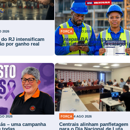
O 2026
FORÇA
4 AGO 2026
s do RJ intensificam
Sintepav-BA divulga tabela
ão por ganho real
salarial atualizada da categori
GO 2026
FORÇA
4 AGO 2026
lás – uma campanha
Centrais alinham panfletagem
e todas
para o Dia Nacional de Luta