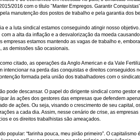
015/2016 com o título "Manter Empregos. Garantir Conquistas"
 pela manutenção dos postos de trabalho e pela garantia dos be
a e a luta sindical estamos conseguindo atingir nosso objetiv
, com a alta da inflação e a desvalorização da moeda causand
as empresas estamos mantendo as vagas de trabalho e, embor
s, as demissões são ocasionais.
como citado, as operações da Anglo American e da Vale Fertili
intencionar na perda das conquistas e direitos conseguidos n
ontenção formada pela união dos trabalhadores com o sindicat
ão pode descansar. O papel do dirigente sindical como gestor e
cipar às ações dos gestores das empresas que defendem apena
ado de ações. Ou seja, visando o crescimento de seu capital, 
orações a cada dia. Assim, nesse cenário de crise, as empresas
ios e os direitos trabalhistas são ameaçados.
 popular: “farinha pouca, meu pirão primeiro”. O capitalismo é 