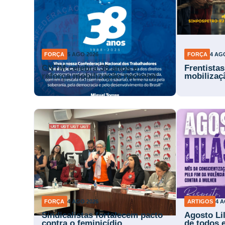
FORÇA
5 AGO 2026
FORÇA
4 AG
CNTM celebra 38 anos e
Frentista
reforça mobilização nacional
mobilizaç
FORÇA
4 AGO 2026
ARTIGOS
4 A
Sindicalistas fortalecem pacto
Agosto Li
contra o feminicídio
de todos 