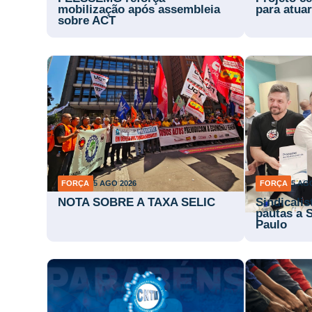
mobilização após assembleia
para atuar
sobre ACT
FORÇA
5 AGO 2026
FORÇA
5 AG
NOTA SOBRE A TAXA SELIC
Sindicali
pautas a 
Paulo