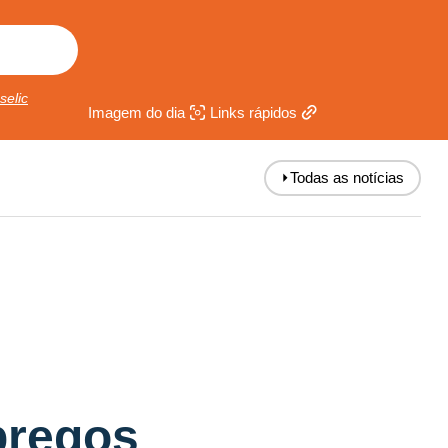
selic
Imagem do dia
Links rápidos
⏵
Todas as notícias
pregos