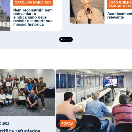
CAROLINA MARIA RUY
JOÃO GUILH
VARGAS NET
Nem reconstruir, nem
reinventar: o
Acontecimen
sindicalismo deve
relevante
resistir e cumprir sua
missão histórica
O 2026
FORÇA
6 AGO 2026
rtifica refugiados
Força Sindical SP organiza