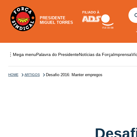
FILIADO À
PRESIDENTE
MIGUEL TORRES
⋮
Mega menu
Palavra do Presidente
Notícias da Força
Imprensa
Ví
Desafio 2016: Manter empregos
HOME
ARTIGOS
Desaf