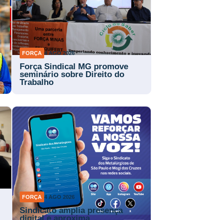
FORÇA
4 AGO 2026
Força Sindical MG promove
a
seminário sobre Direito do
Trabalho
FORÇA
4 AGO 2026
Sindicato amplia presença
digital e aproxima