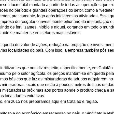
seu lucro total montado a partir de todas as operações que exe
ões no período e grandes operações do setor, como a “vedete”
enda, praticamente, logo após iniciarem as atividades. Essa 
 a empresa de resgatar o investimento bilionário da implantação e
luindo de fertilizantes, nióbio e níquel, cortando em todo o mu
liquidez e manter-se em setores mais estáveis.
 queda do valor de ações, redução na projeção de investiment
rias localidades do país. Com isso, a empresa também pôs seus 
ertilizantes que nos diz respeito, especificamente, em Catalão
nsumo pelo setor agrícola, os preços mantêm-se em queda pel
sumos básicos que faz as misturadoras de adubos adquirirem no
 mineradoras locais que estão a poucos metros de suas unidade
s misturadoras próximas aos portos aonde o produto chega e s
as localidades extrativas.
, em 2015 nos preparamos aqui em Catalão e região.
lamitoso e do econômico em recessão no país, o Sindicato Met