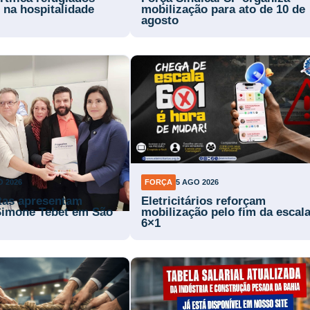
 na hospitalidade
mobilização para ato de 10 de
agosto
O 2026
FORÇA
5 AGO 2026
stas apresentam
Eletricitários reforçam
Simone Tebet em São
mobilização pelo fim da escal
6×1