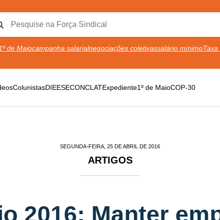
1º de Maio
campanha salarial
negociações coletivas
salário mínimo
Taxa 
deos
Colunistas
DIEESE
CONCLAT
Expediente
1º de Maio
COP-30
SEGUNDA-FEIRA, 25 DE ABRIL DE 2016
ARTIGOS
io 2016: Manter em