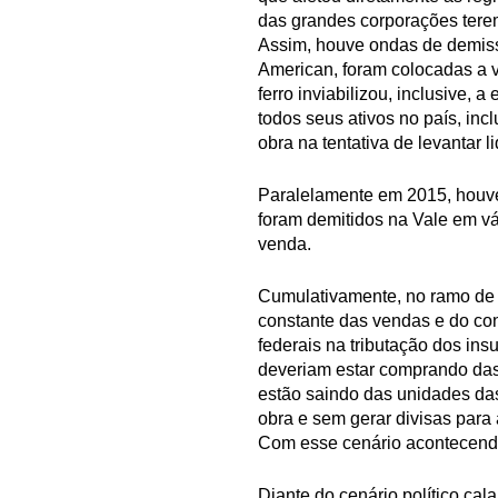
das grandes corporações terem 
Assim, houve ondas de demiss
American, foram colocadas a v
ferro inviabilizou, inclusive,
todos seus ativos no país, inc
obra na tentativa de levantar 
Paralelamente em 2015, houve
foram demitidos na Vale em vá
venda.
Cumulativamente, no ramo de f
constante das vendas e do co
federais na tributação dos in
deveriam estar comprando das
estão saindo das unidades da
obra e sem gerar divisas para 
Com esse cenário acontecendo
Diante do cenário político ca