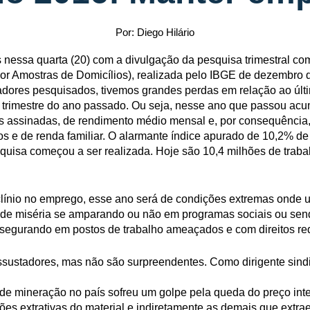
Por: Diego Hilário
essa quarta (20) com a divulgação da pesquisa trimestral c
r Amostras de Domicílios), realizada pelo IBGE de dezembro d
dores pesquisados, tivemos grandes perdas em relação ao últi
o trimestre do ano passado. Ou seja, nesse ano que passou a
as assinadas, de rendimento médio mensal e, por consequência, d
ios e de renda familiar. O alarmante índice apurado de 10,2% 
quisa começou a ser realizada. Hoje são 10,4 milhões de trab
clínio no emprego, esse ano será de condições extremas onde 
ão de miséria se amparando ou não em programas sociais ou se
e segurando em postos de trabalho ameaçados e com direitos re
sustadores, mas não são surpreendentes. Como dirigente sindic
 de mineração no país sofreu um golpe pela queda do preço inte
ões extrativas do material e indiretamente as demais que extra