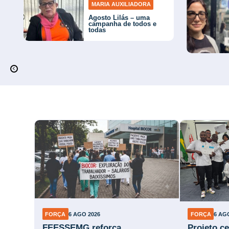
MARIA AUXILIADORA
Agosto Lilás – uma
campanha de todos e
todas
FORÇA
6 AGO 2026
FORÇA
6 AG
FEESSEMG reforça
Projeto ce