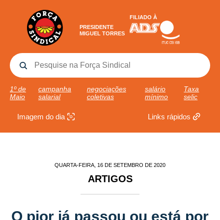
FILIADO À
PRESIDENTE
MIGUEL TORRES
1º de
campanha
negociações
salário
Taxa
Maio
salarial
coletivas
mínimo
selic
Imagem do dia
Links rápidos
QUARTA-FEIRA, 16 DE SETEMBRO DE 2020
ARTIGOS
O pior já passou ou está por