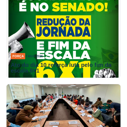
FORÇA
7 AGO 2026
Ato do dia 10 reforça luta pelo fim da
escala 6×1