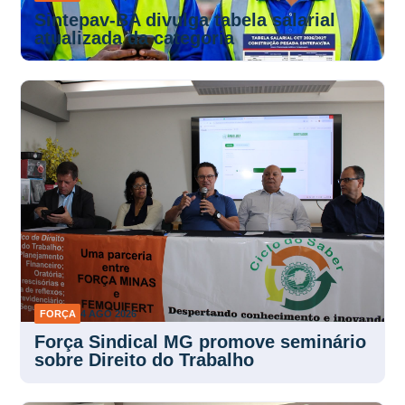
Sintepav-BA divulga tabela salarial
atualizada da categoria
FORÇA
4 AGO 2026
Força Sindical MG promove seminário
sobre Direito do Trabalho