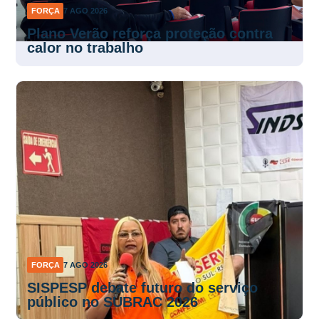
FORÇA
7 AGO 2026
Plano Verão reforça proteção contra
calor no trabalho
FORÇA
7 AGO 2026
SISPESP debate futuro do serviço
público no SUBRAC 2026