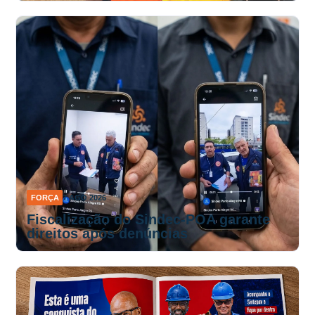
FORÇA
7 AGO 2026
Fiscalização do Sindec-POA garante
direitos após denúncias