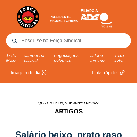
FILIADO À
PRESIDENTE
MIGUEL TORRES
1º de
campanha
negociações
salário
Taxa
Maio
salarial
coletivas
mínimo
selic
Imagem do dia
Links rápidos
QUARTA-FEIRA, 8 DE JUNHO DE 2022
ARTIGOS
Salário baixo, prato raso