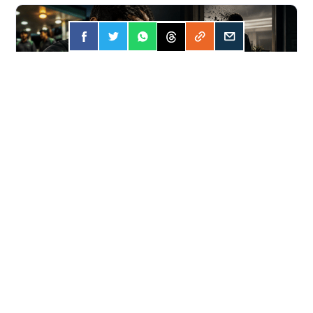
FORÇA
31 JUL 2026
Apostar online? A conta pode ser mais
cara do que você imagina