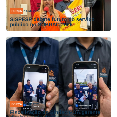
FORÇA
7 AGO 2026
SISPESP debate futuro do serviço
público no SUBRAC 2026
FORÇA
7 AGO 2026
Fiscalização do Sindec-POA garante