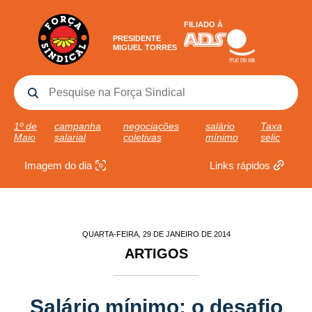
FILIADO À
PRESIDENTE
MIGUEL TORRES
1º de
campanha
negociações
salário
Taxa
Maio
salarial
coletivas
mínimo
selic
Imagem do dia
Links rápidos
QUARTA-FEIRA, 29 DE JANEIRO DE 2014
ARTIGOS
Salário mínimo: o desafio