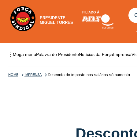
FILIADO À
PRESIDENTE
MIGUEL TORRES
⋮
Mega menu
Palavra do Presidente
Notícias da Força
Imprensa
Ví
Desconto do imposto nos salários só aumenta
HOME
IMPRENSA
Desconto