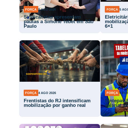
FORÇA
5 AGO 2026
FORÇA
5 AG
Sindicalistas apresentam
Eletricitá
pautas a Simone Tebet em São
mobilizaç
Paulo
6×1
FORÇA
4 AGO 2026
FORÇA
4 AG
Frentistas do RJ intensificam
Sintepav-
mobilização por ganho real
salarial a