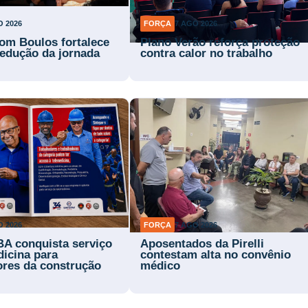
O 2026
FORÇA
7 AGO 2026
om Boulos fortalece
Plano Verão reforça proteção
 redução da jornada
contra calor no trabalho
O 2026
FORÇA
7 AGO 2026
BA conquista serviço
Aposentados da Pirelli
dicina para
contestam alta no convênio
ores da construção
médico