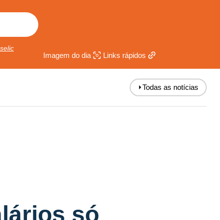
selic
Imagem do dia
Links rápidos
⏵
Todas as notícias
lários só