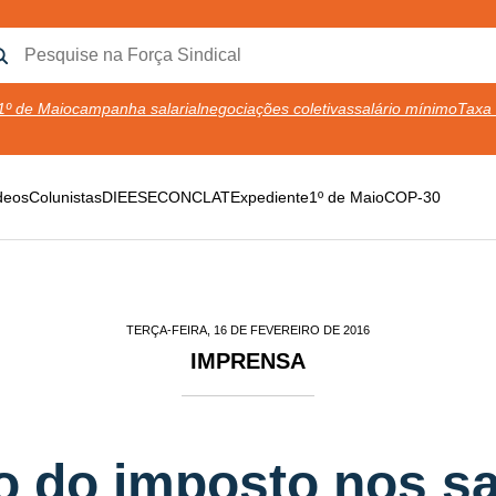
1º de Maio
campanha salarial
negociações coletivas
salário mínimo
Taxa 
deos
Colunistas
DIEESE
CONCLAT
Expediente
1º de Maio
COP-30
TERÇA-FEIRA, 16 DE FEVEREIRO DE 2016
IMPRENSA
 do imposto nos sa