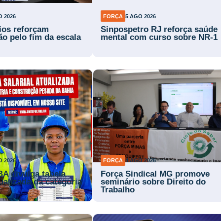
O 2026
FORÇA
5 AGO 2026
rios reforçam
Sinpospetro RJ reforça saúde
ão pelo fim da escala
mental com curso sobre NR-1
O 2026
FORÇA
4 AGO 2026
BA divulga tabela
Força Sindical MG promove
tualizada da categoria
seminário sobre Direito do
Trabalho