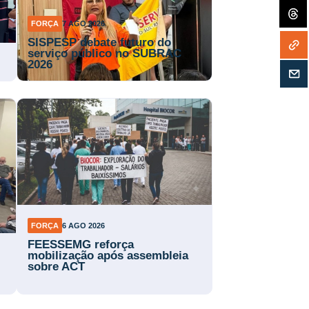
FORÇA
7 AGO 2026
SISPESP debate futuro do
serviço público no SUBRAC
2026
FORÇA
6 AGO 2026
FEESSEMG reforça
mobilização após assembleia
sobre ACT