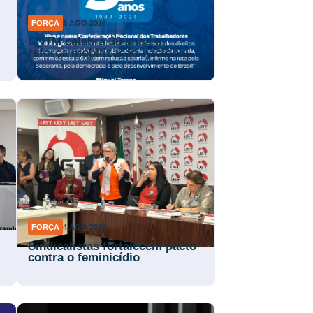
FORÇA
5 AGO 2026
CNTM celebra 38 anos e
reforça mobilização nacional
FORÇA
4 AGO 2026
Sindicalistas fortalecem pacto
contra o feminicídio