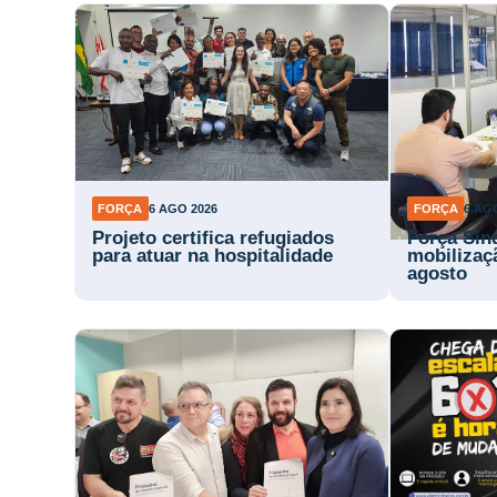
FORÇA
6 AGO 2026
FORÇA
6 AG
Projeto certifica refugiados
Força Sin
para atuar na hospitalidade
mobilizaç
agosto