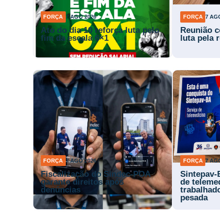
FORÇA
7 AGO 2026
FORÇA
7 AG
Ato do dia 10 reforça luta pelo
Reunião c
fim da escala 6×1
luta pela
FORÇA
7 AGO 2026
FORÇA
7 AG
Fiscalização do Sindec-POA
Sintepav-
garante direitos após
de teleme
denúncias
trabalhad
pesada