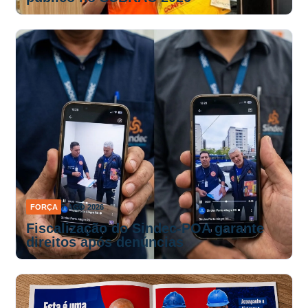
FORÇA
7 AGO 2026
Fiscalização do Sindec-POA garante
direitos após denúncias