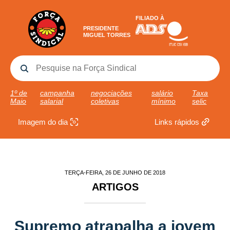
FILIADO À
PRESIDENTE
MIGUEL TORRES
1º de
campanha
negociações
salário
Taxa
Maio
salarial
coletivas
mínimo
selic
Imagem do dia
Links rápidos
TERÇA-FEIRA, 26 DE JUNHO DE 2018
ARTIGOS
Supremo atrapalha a jovem