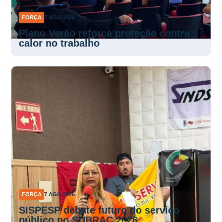
FORÇA
7 AGO 2026
Plano Verão reforça proteção contra
calor no trabalho
FORÇA
7 AGO 2026
SISPESP debate futuro do serviço
público no SUBRAC 2026