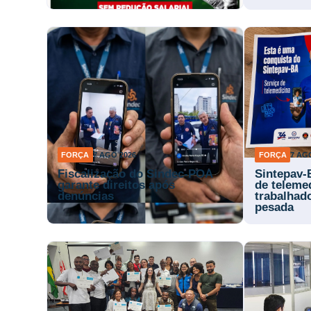
FORÇA
7 AGO 2026
FORÇA
7 AG
Fiscalização do Sindec-POA
Sintepav-
garante direitos após
de teleme
denúncias
trabalhad
pesada