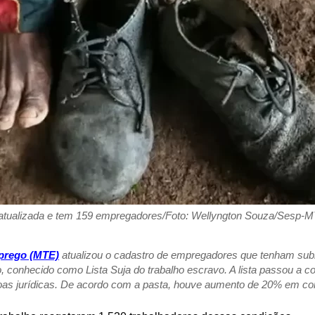
é atualizada e tem 159 empregadores/Foto: Wellyngton Souza/Sesp-
mprego (MTE)
atualizou o cadastro de empregadores que tenham sub
, conhecido como Lista Suja do trabalho escravo. A lista passou a 
oas jurídicas. De acordo com a pasta, houve aumento de 20% em comp