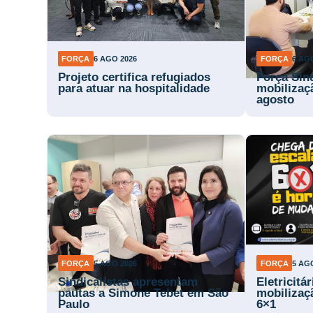
FORÇA
6 AGO 2026
FORÇA
6 AG
Projeto certifica refugiados
Força Sin
para atuar na hospitalidade
mobilizaç
agosto
FORÇA
5 AGO 2026
FORÇA
5 AG
Sindicalistas apresentam
Eletricitá
pautas a Simone Tebet em São
mobilizaç
Paulo
6×1