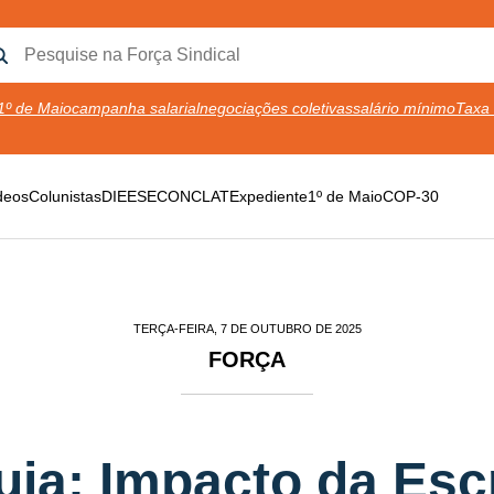
1º de Maio
campanha salarial
negociações coletivas
salário mínimo
Taxa 
deos
Colunistas
DIEESE
CONCLAT
Expediente
1º de Maio
COP-30
TERÇA-FEIRA, 7 DE OUTUBRO DE 2025
FORÇA
Suja: Impacto da Esc