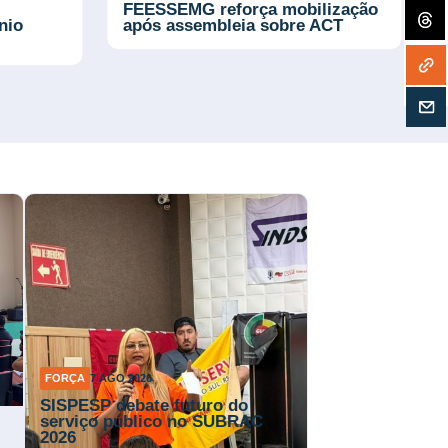
FEESSEMG reforça mobilização
nio
após assembleia sobre ACT
FORÇA
7 AGO 2026
SISPESP debate futuro do
serviço público no SUBRAC
2026