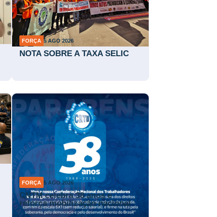
FORÇA
5 AGO 2026
NOTA SOBRE A TAXA SELIC
FORÇA
5 AGO 2026
CNTM celebra 38 anos e
reforça mobilização nacional