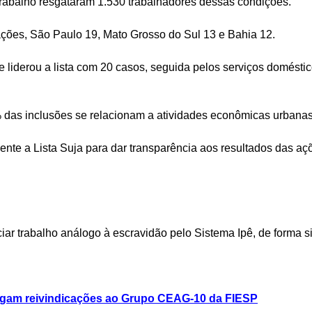
 trabalho resgataram 1.530 trabalhadores dessas condições.
rações, São Paulo 19, Mato Grosso do Sul 13 e Bahia 12.
e liderou a lista com 20 casos, seguida pelos serviços domésti
 das inclusões se relacionam a atividades econômicas urbanas
te a Lista Suja para dar transparência aos resultados das açõe
r trabalho análogo à escravidão pelo Sistema Ipê, de forma sig
egam reivindicações ao Grupo CEAG-10 da FIESP