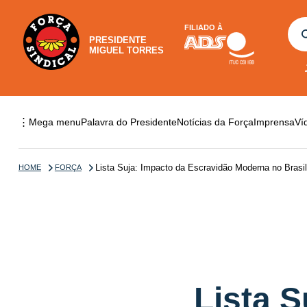
FILIADO À
PRESIDENTE
MIGUEL TORRES
⋮
Mega menu
Palavra do Presidente
Notícias da Força
Imprensa
Ví
Lista Suja: Impacto da Escravidão Moderna no Brasil
HOME
FORÇA
Lista 