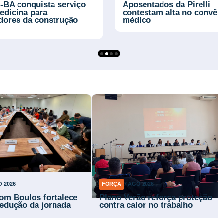
-BA conquista serviço
Aposentados da Pirelli
edicina para
contestam alta no convê
adores da construção
médico
O 2026
FORÇA
7 AGO 2026
om Boulos fortalece
Plano Verão reforça proteção
 redução da jornada
contra calor no trabalho