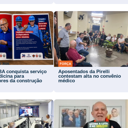
O 2026
FORÇA
7 AGO 2026
BA conquista serviço
Aposentados da Pirelli
dicina para
contestam alta no convênio
ores da construção
médico