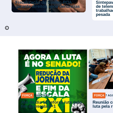
Fiscalização do Sindec-POA
Sintepav
garante direitos após denúncias
de telem
trabalh
pesada
FORÇA
7 AGO 2026
FORÇA
7 AG
Ato do dia 10 reforça luta pelo
Reunião c
fim da escala 6×1
luta pela