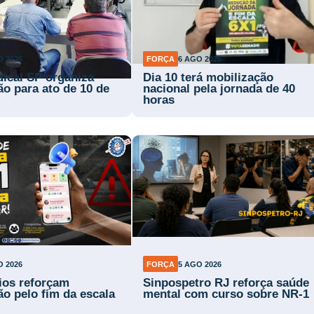
O 2026
FORÇA
6 AGO 2026
dical SP organiza
Dia 10 terá mobilização
ão para ato de 10 de
nacional pela jornada de 40
horas
O 2026
FORÇA
5 AGO 2026
rios reforçam
Sinpospetro RJ reforça saúde
ão pelo fim da escala
mental com curso sobre NR-1