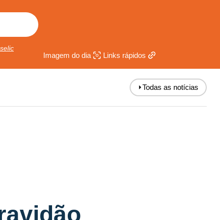
selic
Imagem do dia
Links rápidos
⏵
Todas as notícias
ravidão