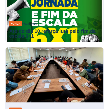
FORÇA
7 AGO 2026
Ato do dia 10 reforça luta pelo fim da
escala 6×1
FORÇA
7 AGO 2026