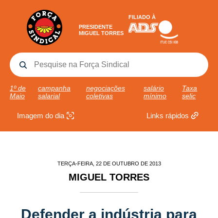
FILIADO À
PRESIDENTE
MIGUEL TORRES
1º de
campanha
negociações
salário
Taxa
Maio
salarial
coletivas
mínimo
selic
Imagem do dia
Links rápidos
TERÇA-FEIRA, 22 DE OUTUBRO DE 2013
MIGUEL TORRES
Defender a indústria para