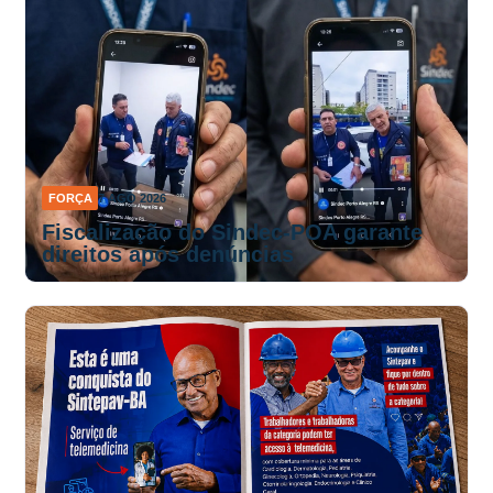
FORÇA
7 AGO 2026
Fiscalização do Sindec-POA garante
direitos após denúncias