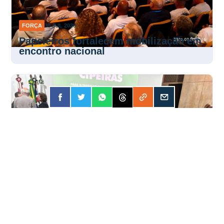
FORÇA
30 JUL 2026
Papeleiros fortalecem mobilização em
encontro nacional
FORÇA
30 JUL 2026
Encontro fortalece atuação das Cipas