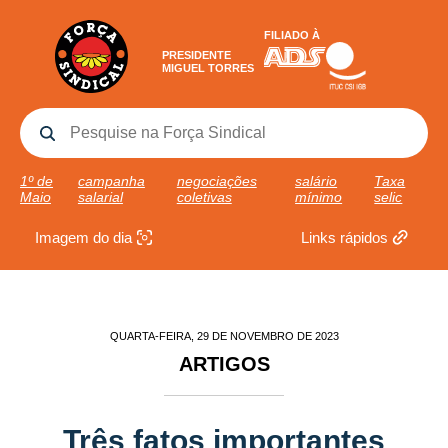
FILIADO À
PRESIDENTE
MIGUEL TORRES
1º de
campanha
negociações
salário
Taxa
Maio
salarial
coletivas
mínimo
selic
Imagem do dia
Links rápidos
QUARTA-FEIRA, 29 DE NOVEMBRO DE 2023
ARTIGOS
Três fatos importantes