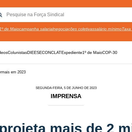
1º de Maio
campanha salarial
negociações coletivas
salário mínimo
Taxa 
deos
Colunistas
DIEESE
CONCLAT
Expediente
1º de Maio
COP-30
formais em 2023
SEGUNDA-FEIRA, 5 DE JUNHO DE 2023
IMPRENSA
 projeta mais de 2 m