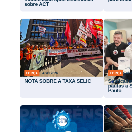
sobre ACT
FORÇA
5 AGO 2026
FORÇA
5 AG
NOTA SOBRE A TAXA SELIC
Sindicali
pautas a 
Paulo