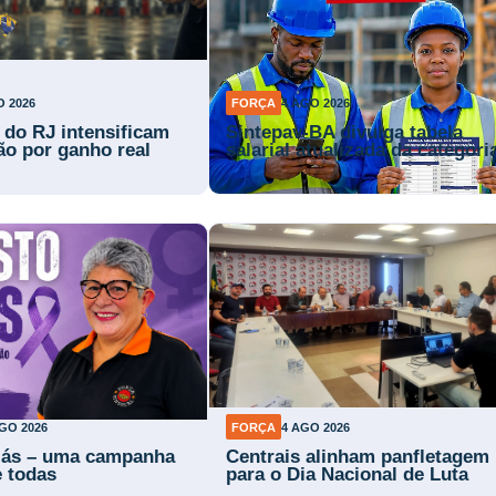
O 2026
FORÇA
4 AGO 2026
s do RJ intensificam
Sintepav-BA divulga tabela
ão por ganho real
salarial atualizada da categori
GO 2026
FORÇA
4 AGO 2026
lás – uma campanha
Centrais alinham panfletagem
e todas
para o Dia Nacional de Luta