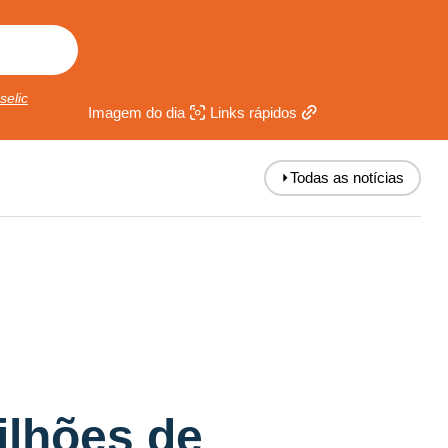
selic
Imagem do dia
Links rápidos
⏵
Todas as notícias
ilhões de