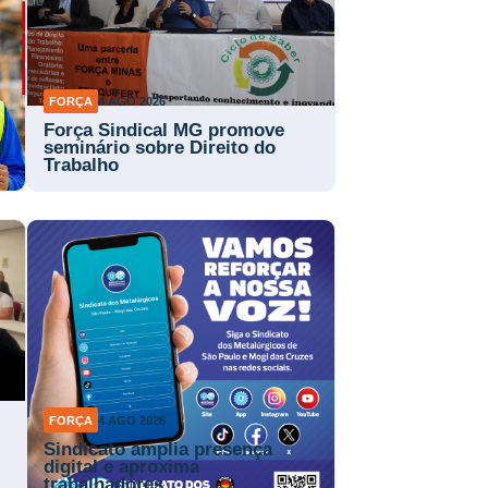
FORÇA
4 AGO 2026
Força Sindical MG promove
a
seminário sobre Direito do
Trabalho
FORÇA
4 AGO 2026
Sindicato amplia presença
digital e aproxima
trabalhadores