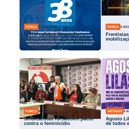
FORÇA
5 AGO 2026
FORÇA
4 AG
CNTM celebra 38 anos e
Frentista
reforça mobilização nacional
mobilizaç
FORÇA
4 AGO 2026
ARTIGOS
4 A
Sindicalistas fortalecem pacto
Agosto Li
contra o feminicídio
de todos 