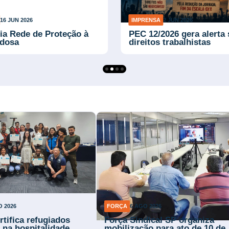
16 JUN 2026
IMPRENSA
2 JUN 2026
ria Rede de Proteção à
PEC 12/2026 gera alerta
Idosa
direitos trabalhistas
O 2026
FORÇA
6 AGO 2026
rtifica refugiados
Força Sindical SP organiza
 na hospitalidade
mobilização para ato de 10 de