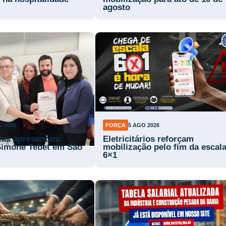
agosto
O 2026
FORÇA
5 AGO 2026
stas apresentam
Eletricitários reforçam
Simone Tebet em São
mobilização pelo fim da escal
6×1