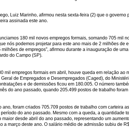
go, Luiz Marinho, afirmou nesta sexta-feira (2) que o governo 
eira assinada este ano.
nunciamos 180 mil novos empregos formais, somando 705 mil n
a que nós podemos projetar para este ano mais de 2 milhões de 
5 milhões de empregos”, afirmou durante a inauguração de uma
nardo do Campo (SP).
180 mil empregos formais em abril, houve queda em relação ao
 Geral de Empregados e Desempregados (Caged), do Ministéri
contratações e de demissões ficou em 180.005. O número tamb
s do ano passado, quando 205.499 postos de trabalho foram 
 ano, foram criados 705.709 postos de trabalho com carteira 
eríodo do ano passado. Mesmo com a queda, a quantidade tota
, o maior desde abril do ano passado, representando um aumen
o a março deste ano. O salário médio de admissão subiu de R