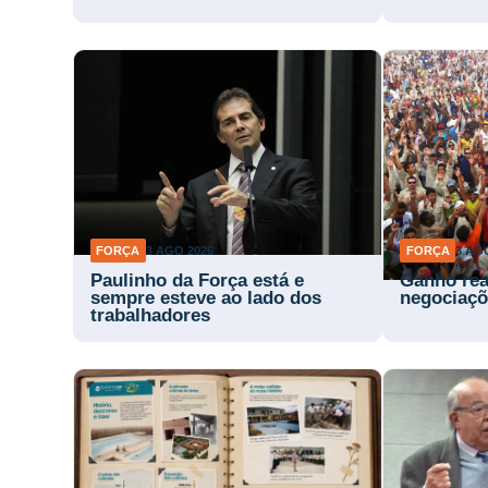
FORÇA
3 AGO 2026
FORÇA
3 AG
Paulinho da Força está e
Ganho rea
sempre esteve ao lado dos
negociaçõ
trabalhadores