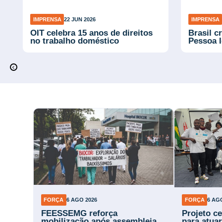
IMPRENSA
22 JUN 2026
IMPRENSA
OIT celebra 15 anos de direitos
Brasil c
no trabalho doméstico
Pessoa 
FORÇA
6 AGO 2026
FORÇA
6 AG
FEESSEMG reforça
Projeto ce
mobilização após assembleia
para atuar