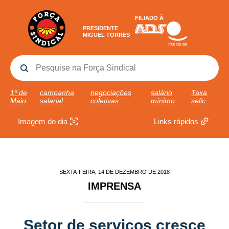
FILIADO À
PRESIDENTE
MIGUEL TORRES
1º de
campanha
negociações
salário
Taxa
Maio
salarial
coletivas
mínimo
selic
Imagem do dia
Links rápidos
SEXTA-FEIRA, 14 DE DEZEMBRO DE 2018
IMPRENSA
Setor de serviços cresce